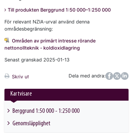
Till produkten Berggrund 1:50 000–1:250 000
För relevant NZIA-urval använd denna
områdesbegränsning:
Områden av primärt intresse rörande
nettonollteknik - koldioxidlagring
Senast granskad 2025-01-13
Dela med andra:
Facebook
Twitter
LinkedIn
Skriv ut
Kartvisare
Berggrund 1:50 000 - 1:250 000
This link will take you to another page
Genomsläpplighet
This link will take you to another page