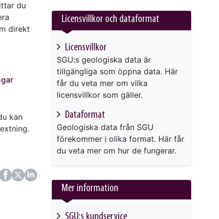
ttar du
era
Licensvillkor och dataformat
m direkt
Licensvillkor
SGU:s geologiska data är
tillgängliga som öppna data. Här
ngar
får du veta mer om vilka
licensvillkor som gäller.
Dataformat
 du kan
Geologiska data från SGU
extning.
förekommer i olika format. Här får
du veta mer om hur de fungerar.
ok
itter
LinkedIn
Mer information
SGU:s kundservice