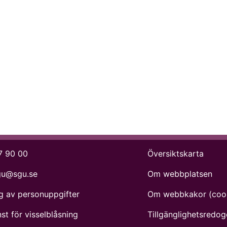
7 90 00
Översiktskarta
gu@sgu.se
Om webbplatsen
g av personuppgifter
Om webbkakor (coo
st för visselblåsning
Tillgänglighets­redog