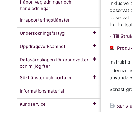
frågor, vägledningar och
inklusive 
handledningar
observati
observati
Inrapporteringstjänster
för fortsa
Undersökningsfartyg
Till Str
Uppdragsverksamhet
Produk
Datavärdskapen för grundvatten
Instruktio
och miljögifter
I denna in
använda w
Söktjänster och portaler
Senast g
Informationsmaterial
Kundservice
Skriv u