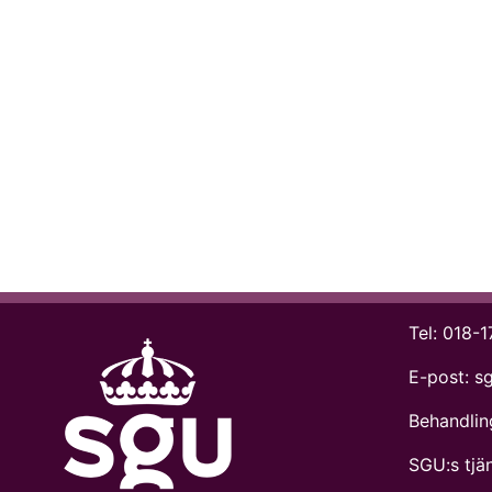
Tel:
018-1
E-post:
s
Behandlin
SGU:s tjän