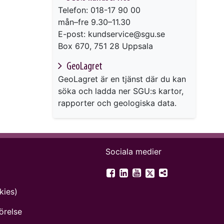
Telefon: 018-17 90 00
mån–fre 9.30–11.30
E-post: kundservice@sgu.se
Box 670, 751 28 Uppsala
GeoLagret
GeoLagret är en tjänst där du kan
söka och ladda ner SGU:s kartor,
rapporter och geologiska data.
Sociala medier
SGU på Twitter
SGU på Facebook
SGU på LinkedIn
SGU på YouTube
Fler digitala 
kies)
örelse