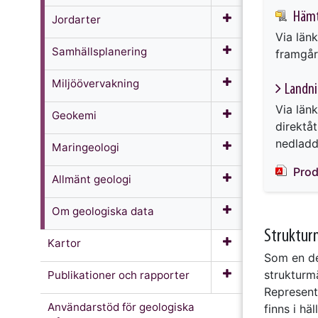
Hämt
Jordarter
Via län
Samhällsplanering
framgår
Miljöövervakning
Landni
Via län
Geokemi
direktå
nedladd
Maringeologi
Prod
Allmänt geologi
Om geologiska data
Struktur
Kartor
Som en de
strukturm
Publikationer och rapporter
Represent
Användarstöd för geologiska
finns i hä