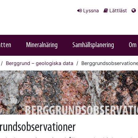
Lyssna
Lättläst
atten
Mineralnäring
Samhällsplanering
Om 
Berggrund – geologiska data
Berggrundsobservatione
rundsobservationer