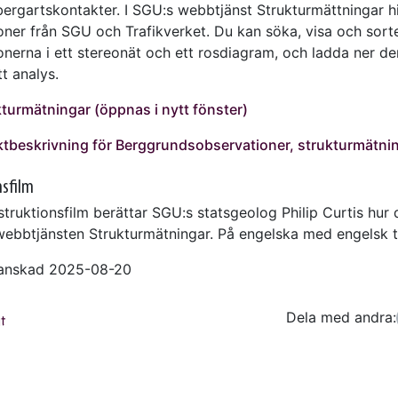
bergartskontakter. I SGU:s webbtjänst Strukturmättningar hi
oner från SGU och Trafikverket. Du kan söka, visa och sort
onerna i ett stereonät och ett rosdiagram, och ladda ner de
tt analys.
ukturmätningar (öppnas i nytt fönster)
tbeskrivning för Berggrundsobservationer, strukturmätni
nsfilm
struktionsfilm berättar SGU:s statsgeolog Philip Curtis hur
ebbtjänsten Strukturmätningar. På engelska med engelsk t
ranskad 2025-08-20
Dela med andra:
Facebo
Tw
t