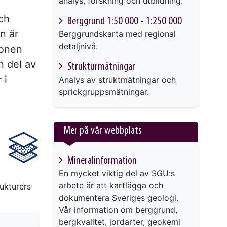
analys, forskning och utbildning.
ch
Berggrund 1:50 000 - 1:250 000
n är
Berggrundskarta med regional
detaljnivå.
ionen
n del av
Strukturmätningar
 i
Analys av struktmätningar och
sprickgruppsmätningar.
Mer på vår webbplats
Mineralinformation
En mycket viktig del av SGU:s
arbete är att kartlägga och
rukturers
dokumentera Sveriges geologi.
Vår information om berggrund,
bergkvalitet, jordarter, geokemi