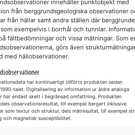
ndsobservationer innehåller punktobjekt med
tion från berggrundsgeologiska observationer o
r från hällar samt andra ställen där berggrunde
 som exempelvis i borrhål och tunnlar. Informat
på fältbedömningar och vissa mätningar. Som e
dsobservationerna, görs även strukturmätningar
 med hällobservationer.
dsobservationer
ationsdata har kontinuerligt tillförts produkten sedan
1990-talet. Digitalisering av information ur äldre analoga
 har endast skett i begränsad omfattning. Produkten
 dels observationsresultat, till exempel bergart inklusive
 som textur och struktur, dels mätresultat, till exempel st
g och magnetisk susceptibilitet.