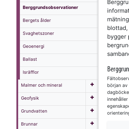
Berggru
Berggrundsobservationer
informa
mätninga
Bergets ålder
blottad,
Svaghetszoner
bygger 
bergrun
Geoenergi
samband
Ballast
Berggrun
Isräfflor
Fältobserv
början av 
Malmer och mineral
dagböcker
Geofysik
innehåller
egenskaper
Grundvatten
orienterin
Brunnar