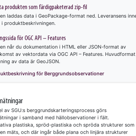
a produkten som färdigpaketerad zip-fil
ken laddas data i GeoPackage-format ned. Leveransens inne
 i produktbeskrivningen.
ngssida för OGC API – Features
ken når du dokumentation i HTML eller JSON-format av
tkomst av vektordata via OGC API – Features. Huvudformat
ning av data är GeoJSON.
uktbeskrivning för Berggrunds­observationer
mätningar
l av SGU:s berggrundskarteringsprocess görs
ätningar i samband med hällobservationer i fält.
ativa plastiska, spröd-plastiska och spröda strukturer som
llen mäts, och där ingår både plana och linjära strukturer