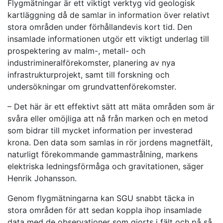
Flygmätningar är ett viktigt verktyg vid geologisk
kartläggning då de samlar in information över relativt
stora områden under förhållandevis kort tid. Den
insamlade informationen utgör ett viktigt underlag till
prospektering av malm-, metall- och
industrimineralförekomster, planering av nya
infrastrukturprojekt, samt till forskning och
undersökningar om grundvattenförekomster.
– Det här är ett effektivt sätt att mäta områden som är
svåra eller omöjliga att nå från marken och en metod
som bidrar till mycket information per investerad
krona. Den data som samlas in rör jordens magnetfält,
naturligt förekommande gammastrålning, markens
elektriska ledningsförmåga och gravitationen, säger
Henrik Johansson.
Genom flygmätningarna kan SGU snabbt täcka in
stora områden för att sedan koppla ihop insamlade
data med de observationer som gjorts i fält och på så