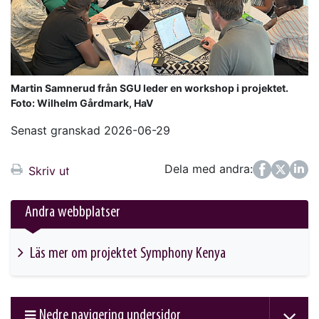
Martin Samnerud från SGU leder en workshop i projektet.
Foto: Wilhelm Gårdmark, HaV
Senast granskad 2026-06-29
Dela med andra:
Facebook
Twitter
LinkedIn
Skriv ut
Andra webbplatser
Läs mer om projektet Symphony Kenya
This link will take you to another page
Nedre navigering undersidor