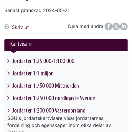
Senast granskad 2024-05-21
Dela med andra:
Facebook
Twitter
LinkedIn
Skriv ut
Kartvisare
Jordarter 1:25 000-1:100 000
This link will take you to another page
Jordarter 1:1 miljon
This link will take you to another page
Jordarter 1:750 000 Mittnorden
This link will take you to another page
Jordarter 1:250 000 nordligaste Sverige
This link will take you to another page
Jordarter 1:200 000 Västernorrland
SGU:s jordartskartvisare visar jordarternas
fördelning och egenskaper inom olika delar av