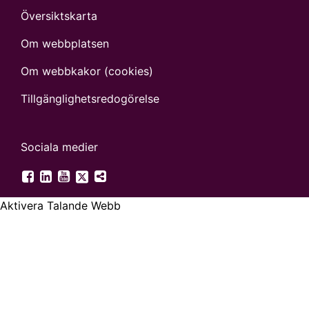
Översiktskarta
Om webbplatsen
Om webbkakor (cookies)
Tillgänglighets­redogörelse
Sociala medier
SGU på Twitter
SGU på Facebook
SGU på LinkedIn
SGU på YouTube
Fler digitala kanaler
Aktivera Talande Webb