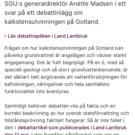
SGU:s generaldirektör Anette Madsen i ett
svar på ett debattinlägg om
kalkstensutvinningen på Gotland.
Läs debattrepliken i Land Lantbruk
Frågan om hur kalkstensutvinningen på Gotland kan
påverka grundvattnet är angelägen och väcker starkt
engagemang. Det är fullt begripligt. På en ö, med så
speciell geologi och så stort grundvattenberoende, är
det såklart helt avgörande att vattenförsörjningen för
befolkningen, näringslivet och hela samhällets
funktionalitet inte äventyras.
Samtidigt behöver debatten vila på fakta och en
korrekt beskrivning av hur svensk statsförvaltning och
tillståndsprövning faktiskt fungerar. Så är inte fallet i
den
debattartikel som publicerades i Land Lantbruk
den 11 maj
. I den framförs påståenden som ger en