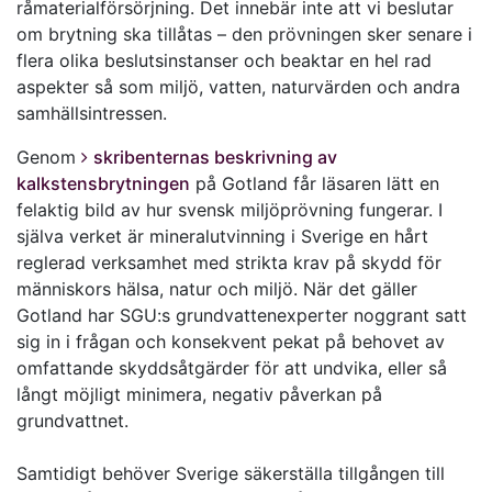
råmaterialförsörjning. Det innebär inte att vi beslutar
om brytning ska tillåtas – den prövningen sker senare i
flera olika beslutsinstanser och beaktar en hel rad
aspekter så som miljö, vatten, naturvärden och andra
samhällsintressen.
Genom
skribenternas beskrivning av
kalkstensbrytningen
på Gotland får läsaren lätt en
felaktig bild av hur svensk miljöprövning fungerar. I
själva verket är mineralutvinning i Sverige en hårt
reglerad verksamhet med strikta krav på skydd för
människors hälsa, natur och miljö. När det gäller
Gotland har SGU:s grundvattenexperter noggrant satt
sig in i frågan och konsekvent pekat på behovet av
omfattande skyddsåtgärder för att undvika, eller så
långt möjligt minimera, negativ påverkan på
grundvattnet.
Samtidigt behöver Sverige säkerställa tillgången till