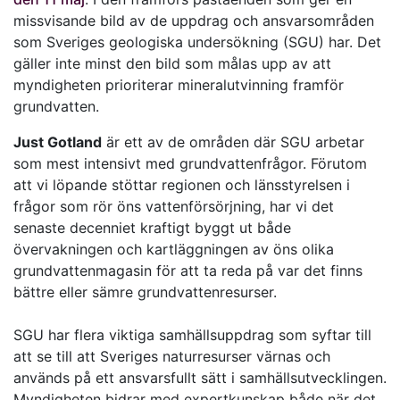
missvisande bild av de uppdrag och ansvarsområden
som Sveriges geologiska undersökning (SGU) har. Det
gäller inte minst den bild som målas upp av att
myndigheten prioriterar mineralutvinning framför
grundvatten.
Just Gotland
är ett av de områden där SGU arbetar
som mest intensivt med grundvattenfrågor. Förutom
att vi löpande stöttar regionen och länsstyrelsen i
frågor som rör öns vattenförsörjning, har vi det
senaste decenniet kraftigt byggt ut både
övervakningen och kartläggningen av öns olika
grundvattenmagasin för att ta reda på var det finns
bättre eller sämre grundvattenresurser.
SGU har flera viktiga samhällsuppdrag som syftar till
att se till att Sveriges naturresurser värnas och
används på ett ansvarsfullt sätt i samhällsutvecklingen.
Myndigheten bidrar med expertkunskap både när det