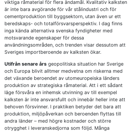
viktiga råmaterial för flera ändamål. Kvalitativ kalksten
är inte bara avgörande för vår stålindustri och för
cementproduktion till byggsektorn, utan även ur ett
beredskaps- och totalförsvarsperspektiv. I dag finns
inga kända alternativa svenska fyndigheter med
motsvarande egenskaper för dessa
användningsområden, och trenden visar dessutom att
Sveriges importberoende av kalksten ökar.
Utifrån senare års
geopolitiska situation har Sverige
och Europa blivit alltmer medvetna om riskerna med
det växande beroendet av utomeuropeiska länders
produktion av strategiska råmaterial. Att i ett sådant
läge försvåra en inhemsk utvinning av till exempel
kalksten är inte ansvarsfullt och innebär heller inte att
behoven försvinner. I praktiken betyder det bara att
produktion, miljöpåverkan och beroenden flyttas till
andra länder – med högre kostnader och större
otrygghet i leveranskedjorna som följd. Många