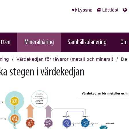
Lyssna
Lättläst
atten
Mineralnäring
Samhällsplanering
Om 
nning
Värdekedjan för råvaror (metall och mineral)
De o
ika stegen i värdekedjan