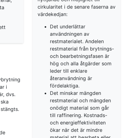
cirkularitet i de senare faserna av
ta
värdekedjan:
Det underlättar
ett
användningen av
restmaterialet. Andelen
restmaterial från brytnings-
och bearbetningsfasen är
hög och alla åtgärder som
leder till enklare
återanvändning är
vbrytning
fördelaktiga.
r i
Det minskar mängden
r, dvs.
restmaterial och mängden
 ska
onödigt material som går
 stängts.
till raffinering. Kostnads-
och energieffektiviteten
ökar när det är mindre
 de
material att bearbeta eller