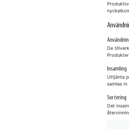
Produktio
nyckelkomp
Användnin
Användnin
De tillve
Produkter
Insamling
Uttjänta p
samlas in 
Sortering
Det insaml
återvinnin