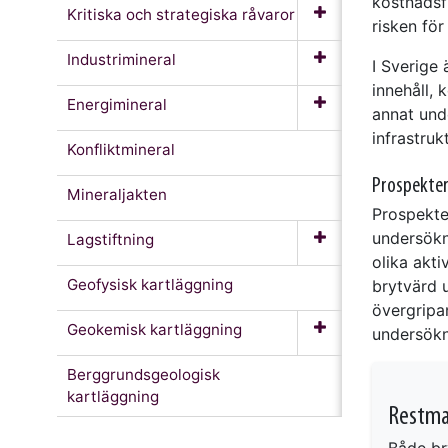
kostnadsf
Kritiska och strategiska råvaror
risken för
Industrimineral
I Sverige
innehåll,
Energimineral
annat und
infrastru
Konfliktmineral
Prospekte
Mineraljakten
Prospekter
undersökn
Lagstiftning
olika akti
Geofysisk kartläggning
brytvärd 
övergripa
Geokemisk kartläggning
undersökni
Berggrundsgeologisk
kartläggning
Restmat
Både br