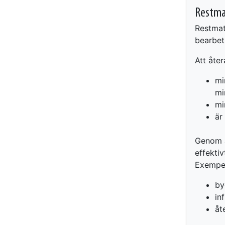
Restmat
Restmat
bearbet
Att åte
mi
mi
mi
är
Genom a
effekti
Exempel
by
in
åt