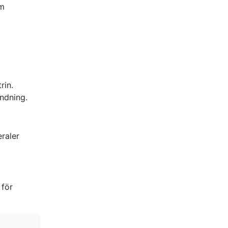
om
rin.
ndning.
eraler
 för