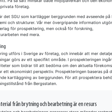
ritt. På så sätt minskar både miljöpåverkan och den ekono
 privata företag.
 är det SGU som kartlägger berggrunden med avseende på b
 kemi och strukturer. Vår mer övergripande information utgö
erlag för prospektering, men också för forskning,
kturarbeten med mera.
ring
ing utförs i Sverige av företag, och innebär att mer detalj
ingar görs av ett specifikt område. I prospekteringen ingå
viteter som bidrar till att bedöma om den aktuella förekoms
ur ett ekonomiskt perspektiv. Prospekteringen baseras på 
nde kartläggning av berggrunden. För att prospektera beh
ngstillstånd från Bergsstaten.
erial från brytning och bearbetning är en resurs
ytning och bearbetningen genererar stora mängder restmate