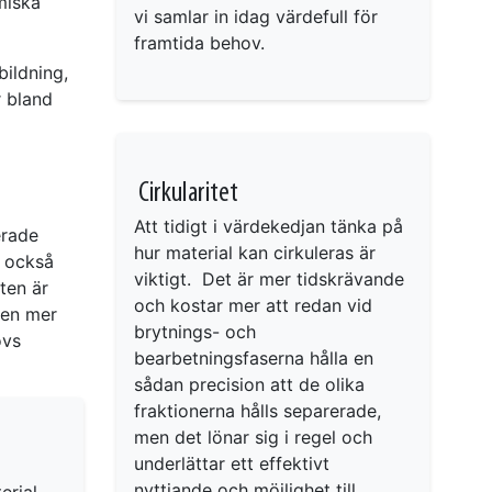
miska
vi samlar in idag värdefull för
framtida behov.
ildning,
r bland
Cirkularitet
Att tidigt i värdekedjan tänka på
erade
hur material kan cirkuleras är
r också
viktigt. Det är mer tidskrävande
ten är
och kostar mer att redan vid
den mer
brytnings- och
övs
bearbetningsfaserna hålla en
sådan precision att de olika
fraktionerna hålls separerade,
men det lönar sig i regel och
underlättar ett effektivt
nyttjande och möjlighet till
rial,