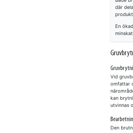
där del
produkt
En ökad
minskat
Gruvbrytn
Gruvbrytn
Vid gruvb
omfattar 
närområden
kan brytn
utvinnas o
Bearbetni
Den brutn