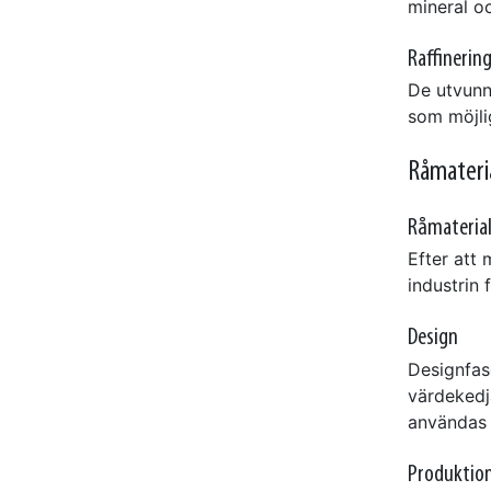
mineral oc
Raffinerin
De utvunna
som möjli
Råmateria
Råmateria
Efter att 
industrin 
Design
Designfas
värdekedj
användas 
Produktio