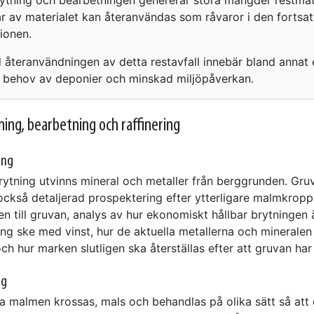
ar av materialet kan återanvändas som råvaror i den fortsat
ionen.
 återanvändningen av detta restavfall innebär bland annat 
 behov av deponier och minskad miljöpåverkan.
ing, bearbetning och raffinering
ing
rytning utvinns mineral och metaller från berggrunden. Gru
också detaljerad prospektering efter ytterligare malmkroppa
 till gruvan, analys av hur ekonomiskt hållbar brytningen ä
ing ske med vinst, hur de aktuella metallerna och mineralen
ch hur marken slutligen ska återställas efter att gruvan har
ng
a malmen krossas, mals och behandlas på olika sätt så att