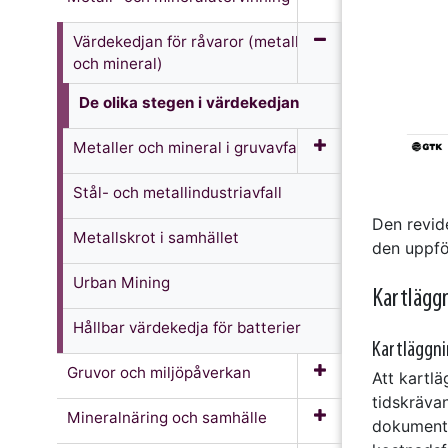
Värdekedjan för råvaror (metall
och mineral)
De olika stegen i värdekedjan
Metaller och mineral i gruvavfall
Stål- och metallindustriavfall
Den revide
Metallskrot i samhället
den uppfö
Urban Mining
Kartlägg
Hållbar värdekedja för batterier
Kartläggn
Gruvor och miljöpåverkan
Att kartl
tidskräva
Mineralnäring och samhälle
dokumente