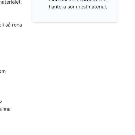
aterialet.
hantera som restmaterial.
li så rena
nom
v
kunna