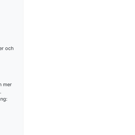
er och
an mer
.
ing: