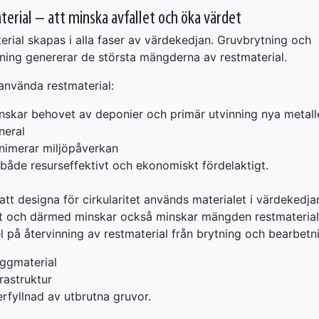
erial – att minska avfallet och öka värdet
erial skapas i alla faser av värdekedjan. Gruvbrytning och
ning genererar de största mängderna av restmaterial.
ranvända restmaterial:
nskar behovet av deponier och primär utvinning nya metall
neral
nimerar miljöpåverkan
 både resurseffektivt och ekonomiskt fördelaktigt.
tt designa för cirkularitet används materialet i värdekedj
vt och därmed minskar också minskar mängden restmaterial
 på återvinning av restmaterial från brytning och bearbetn
ggmaterial
frastruktur
erfyllnad av utbrutna gruvor.