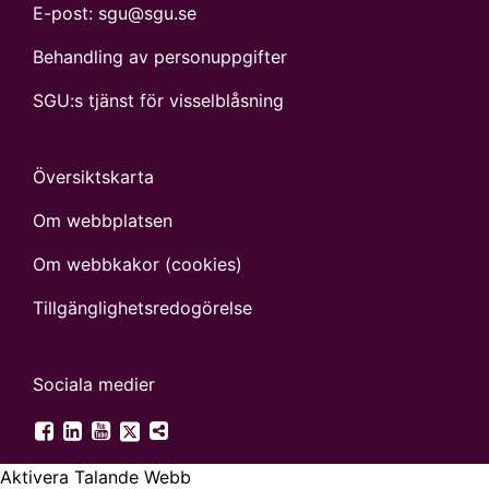
E-post:
sgu@sgu.se
Behandling av personuppgifter
SGU:s tjänst för visselblåsning
Översiktskarta
Om webbplatsen
Om webbkakor (cookies)
Tillgänglighets­redogörelse
Sociala medier
SGU på Twitter
SGU på Facebook
SGU på LinkedIn
SGU på YouTube
Fler digitala kanaler
Aktivera Talande Webb