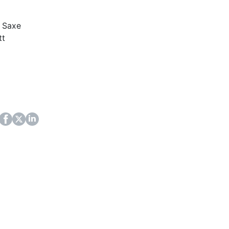
 Saxe
tt
ok
itter
LinkedIn