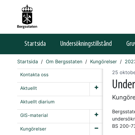
Startsida
Undersökningstillstånd
Gru
Startsida
Om Bergsstaten
Kungörelser
202
25 oktob
Kontakta oss
Under
Aktuellt
Kungöre
Aktuellt diarium
Bergsstat
GIS-material
undersökn
BS 200-7
Kungörelser