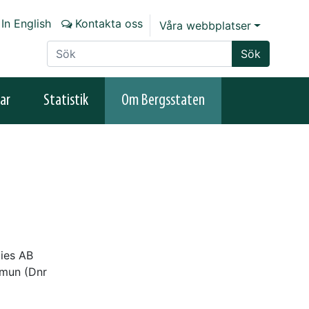
In English
Kontakta oss
Våra webbplatser
Sök på sajten
Sök
ar
Statistik
Om Bergsstaten
ties AB
mmun (Dnr