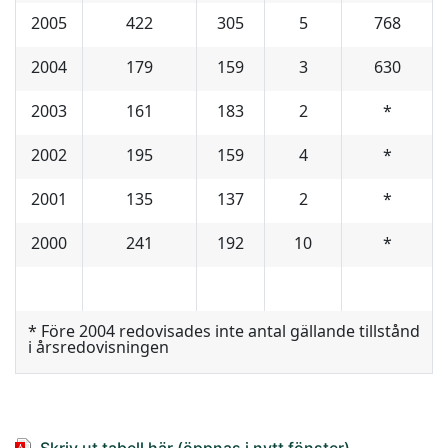
2005
422
305
5
768
2004
179
159
3
630
2003
161
183
2
*
2002
195
159
4
*
2001
135
137
2
*
2000
241
192
10
*
* Före 2004 redovisades inte antal gällande tillstånd
i årsredovisningen
Skriv ut tabell här (öppnas i nytt fönster)