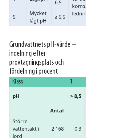
6,5
korrosionen på
Mycket
ledningar m.m.
5
≤ 5,5
lågt pH
Grundvattnets pH-värde –
indelning efter
provtagningsplats och
fördelning i procent
Klass
1
2
3
4
7,5–
6,5–
5,5–
pH
> 8,5
8,5
7,5
6,5
Antal
%
Större
vattentäkt i
2 168
0,3
29,3
54,6
15,9
jord