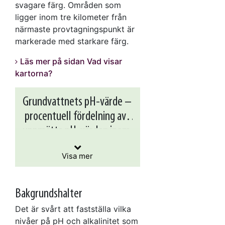
svagare färg. Områden som
ligger inom tre kilometer från
närmaste provtagningspunkt är
markerade med starkare färg.
Läs mer på sidan Vad visar
kartorna?
Grundvattnets pH-värde –
procentuell fördelning av
uppmätta pH-värden inom
I tabellen visas för varje
klass (färg på kartan) vilka
varje kartklassområde
pH-värden i brunnsvattnet
Visa mer
pH
Grundvatten i jord
som kan förväntas. För
klassen större än 8,5 (blå
An
Mätt pH-värde
områden på kartan) kan
Bakgrundshalter
an
exempelvis noteras att
Det är svårt att fastställa vilka
7,5–
6,5–
5,5–
endast 12,2 procent av de
> 8,5
≤ 5,5
nivåer på pH och alkalinitet som