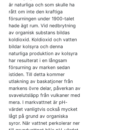
8,5
7,5
6,5
uppmätta pH-värden är så
är naturliga och som skulle ha
höga. Att det är en så liten
Kartklass
%
rått om inte den kraftiga
andel kan förklaras av att
försurningen under 1900-talet
> 8,5
12,2
41,5
41,5
4,9
41
det i denna klass finns
hade ägt rum. Vid nedbrytning
relativt få och spridda
7,5–8,5
1,8
58,4
33,8
5,7
0,4
3 8
av organisk substans bildas
analyser vilket gör att
koldioxid. Koldioxid och vatten
6,5–7,5
1,4
20,9
50,6
26,2
0,9
13
genomslaget i kartbilden
bildar kolsyra och denna
begränsas.
5,5–6,5
0,5
6,3
34,4
55,2
3,5
7 3
naturliga produktion av kolsyra
har resulterat i en långsam
≤ 5,5
2,6
13,0
41,6
42,9
77
försurning av marken sedan
Alla
1,2
22,3
43,2
31,6
1,7
25
istiden. Till detta kommer
utlakning av baskatjoner från
markens övre delar, påverkan av
svavelutsläpp från vulkaner med
mera. I markvattnet är pH-
värdet vanligtvis också mycket
lågt på grund av organiska
syror. När vattnet perkolerar ner