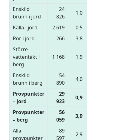
Enskild
24
1,0
20,5
42,9
33,5
brunn i jord
826
Källa i jord
2 619
0,5
10,0
37,5
47,3
Rör i jord
266
3,8
19,2
39,5
24,1
Större
vattentäkt i
1 168
1,9
62,9
32,4
2,7
berg
Enskild
54
4,0
57,6
32,5
5,5
brunn i berg
890
Provpunkter
29
0,9
20,2
43,2
33,4
– jord
923
Provpunkter
56
3,9
57,7
32,5
5,5
– berg
059
Alla
89
2,9
44,9
36,2
15,0
provpunkter
597