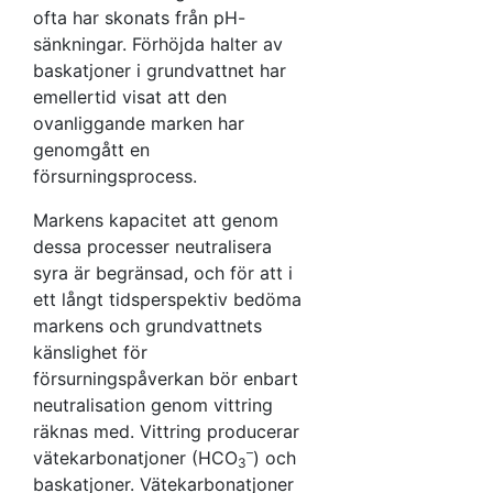
ofta har skonats från pH-
sänkningar. Förhöjda halter av
baskatjoner i grundvattnet har
emellertid visat att den
ovanliggande marken har
genomgått en
försurningsprocess.
Markens kapacitet att genom
dessa processer neutralisera
syra är begränsad, och för att i
ett långt tidsperspektiv bedöma
markens och grundvattnets
känslighet för
försurningspåverkan bör enbart
neutralisation genom vittring
räknas med. Vittring producerar
–
vätekarbonatjoner (HCO
) och
3
baskatjoner. Vätekarbonatjoner