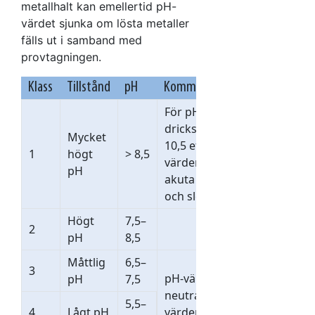
metallhalt kan emellertid pH-
värdet sjunka om lösta metaller
fälls ut i samband med
provtagningen.
Klass
Tillstånd
pH
Kommentar
För pH finns
dricksvattengränsvärdet
Mycket
10,5 eftersom högre pH-
1
högt
> 8,5
värden medför risk för
pH
akuta skador på ögon
och slemhinnor.
Högt
7,5–
2
pH
8,5
Måttlig
6,5–
3
pH-värdet 7 motsvarar
pH
7,5
neutralt vatten. pH-
5,5–
4
Lågt pH
värden under 6–6,5 ökar