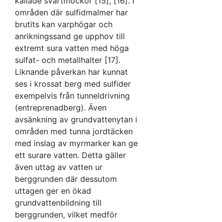
kallade svartmockor [15], [16]. I
områden där sulfidmalmer har
brutits kan varphögar och
anrikningssand ge upphov till
extremt sura vatten med höga
sulfat- och metallhalter [17].
Liknande påverkan har kunnat
ses i krossat berg med sulfider
exempelvis från tunneldrivning
(entreprenadberg). Även
avsänkning av grundvattenytan i
områden med tunna jordtäcken
med inslag av myrmarker kan ge
ett surare vatten. Detta gäller
även uttag av vatten ur
berggrunden där dessutom
uttagen ger en ökad
grundvattenbildning till
berggrunden, vilket medför