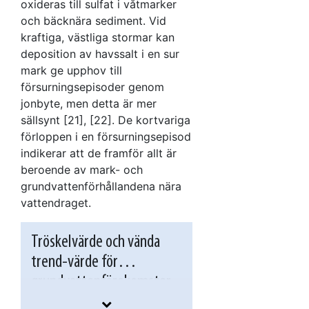
oxideras till sulfat i våtmarker
och bäcknära sediment. Vid
kraftiga, västliga stormar kan
deposition av havssalt i en sur
mark ge upphov till
försurningsepisoder genom
jonbyte, men detta är mer
sällsynt [21], [22]. De kortvariga
förloppen i en försurningsepisod
indikerar att de framför allt är
beroende av mark- och
grundvattenförhållandena nära
vattendraget.
Tröskelvärde och vända
trend-värde för
grundvattenförekomster
Vattnets pH ingår inte i
tröskelvärdeslistan i tabell 1