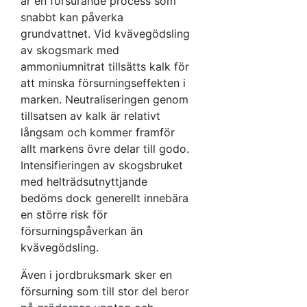
är en försurande process som
snabbt kan påverka
grundvattnet. Vid kvävegödsling
av skogsmark med
ammoniumnitrat tillsätts kalk för
att minska försurningseffekten i
marken. Neutraliseringen genom
tillsatsen av kalk är relativt
långsam och kommer framför
allt markens övre delar till godo.
Intensifieringen av skogsbruket
med helträdsutnyttjande
bedöms dock generellt innebära
en större risk för
försurningspåverkan än
kvävegödsling.
Även i jordbruksmark sker en
försurning som till stor del beror