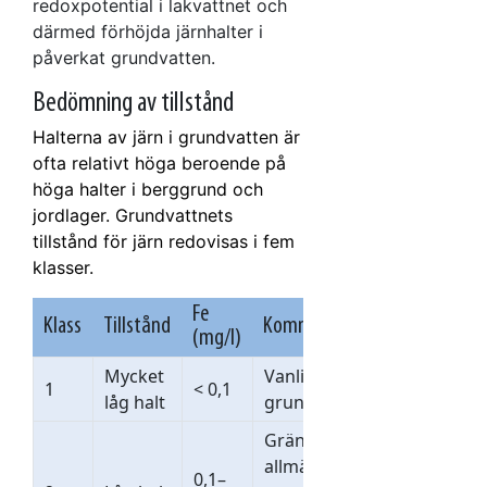
redoxpotential i lakvattnet och
därmed förhöjda järnhalter i
påverkat grundvatten.
Bedömning av tillstånd
Halterna av
järn
i grundvatten är
ofta relativt höga beroende på
höga halter i berggrund och
jordlager. Grundvattnets
tillstånd för järn redovisas i fem
klasser.
Fe
Klass
Tillstånd
Kommentar
(mg/l)
Mycket
Vanlig halt i
1
< 0,1
låg halt
grundvatten.
Gränsvärde vid
allmän
0,1–