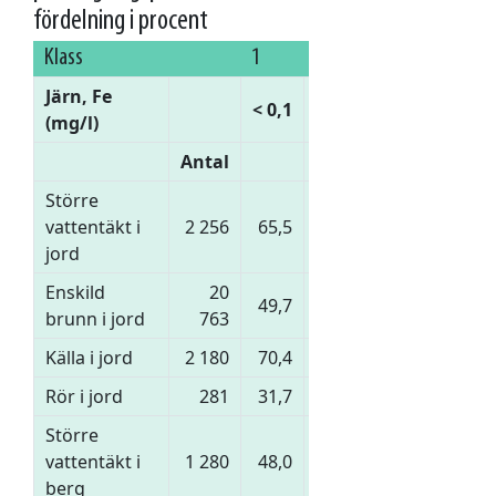
fördelning i procent
Klass
1
2
3
4
Järn, Fe
0,1–
0,2–
0,5–
< 0,1
(mg/l)
0,2
0,5
1
Antal
%
Större
vattentäkt i
2 256
65,5
8,1
9,4
5,8
jord
Enskild
20
49,7
14,0
16,0
8,9
brunn i jord
763
Källa i jord
2 180
70,4
8,5
8,1
4,8
Rör i jord
281
31,7
7,1
13,2
6,4
Större
vattentäkt i
1 280
48,0
10,2
12,7
10,6
berg