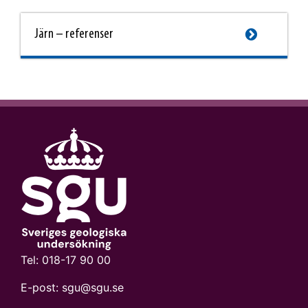
detta till SGU, som vid
behov gör ett tillägg till
Järn – referenser
tröskelvärdeslistan.
This link will take you to another page
Tel:
018-17 90 00
E-post:
sgu@sgu.se