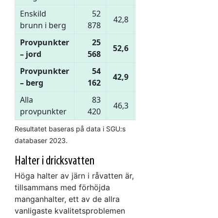
Enskild
52
42,8
14,7
19,0
10,5
brunn i berg
878
Provpunkter
25
52,6
13,0
14,7
8,2
– jord
568
Provpunkter
54
42,9
14,6
18,8
10,5
– berg
162
Alla
83
46,3
14,0
17,4
9,7
provpunkter
420
Resultatet baseras på data i SGU:s
databaser 2023.
Halter i dricksvatten
Höga halter av järn i råvatten är,
tillsammans med förhöjda
manganhalter, ett av de allra
vanligaste kvalitetsproblemen