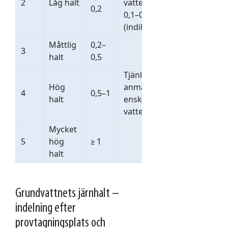
2
Låg halt
vattenförsörjning
0,2
0,1–0,2 mg/l
(indikatorparameter).
Måttlig
0,2–
3
halt
0,5
Tjänligt med
Hög
anmärkning vid
4
0,5–1
halt
enskild
vattenförsörjning.
Mycket
5
hög
≥ 1
halt
Grundvattnets järnhalt –
indelning efter
provtagningsplats och