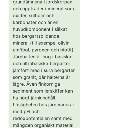
grundämnena i jordskorpan
< 0,1
63,1
11,7
11,4
6,1
7,8
3 8
och uppträder i mineral som
oxider, sulfider och
0,1–0,2
54,6
14,1
14,1
7,6
9,6
4 0
karbonater och är en
0,2–0,5
49,0
14,2
16,9
8,8
11,1
6 7
huvudkomponent i silikat
0,5–1
45,7
14,1
16,4
10,1
13,6
3 4
hos bergartsbildande
mineral (till exempel olivin,
≥ 1
44,6
12,9
16,2
9,7
16,5
2 4
amfibol, pyroxen och biotit).
Alla
51,7
13,5
15,1
8,4
11,2
20
Järnhalten är hög i basiska
och ultrabasiska bergarter
jämfört med i sura bergarter
som granit, där halterna är
lägre. Även finkorniga
sediment som lerskiffer kan
ha högt järninnehåll.
Lösligheten hos järn varierar
med pH och
redoxpotentialen samt med
mängden organiskt material.