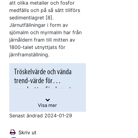
att olika metaller och fosfor
medfälls och på så sätt tillförs
sedimentlagret [8].
Järnutfällningar i form av
sjömalm och myrmalm har från
järnåldern fram till mitten av
1800-talet utnyttjats för
järnframställning.
Tröskelvärde och vända
trend-värde för
grundvattenförekomster
Vattnets järnhalt ingår inte i
tabell 1 i tröskelvärdeslistan
i bilaga 3 till SGU:s
Visa mer
Vattnets järnhalt är en
föreskrifter om
Senast ändrad 2024-01-29
parameter som kan
kartläggning, riskbedömning
användas som stöd vid
och klassificering av status
SGU:s föreskrifter om
riskbedömning och
Skriv ut
(SGU–FS 2023:1). När
kartläggning,