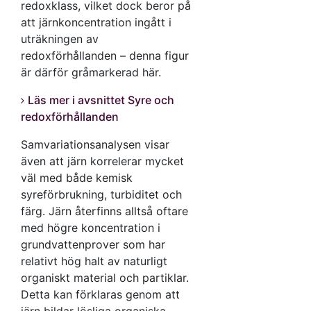
5 procent från nationell och
redoxklass, vilket dock beror på
av boxen visar medianen
regional miljöövervakning,
att järnkoncentration ingått i
(50:e percentilen), och
och 58 procent är
uträkningen av
staplarna under och över
vattenprov från enskilda
redoxförhållanden – denna figur
boxen visar 5:e respektive
brunnar. De enskilda
är därför gråmarkerad här.
95:e percentilen.
diagrammen bygger på färre
Läs mer i avsnittet Syre och
analyser, eftersom endast
redoxförhållanden
de prover där både järn och
den aktuella parametern
Samvariationsanalysen visar
analyserats finns med i
även att järn korrelerar mycket
boxplotdiagrammet.
väl med både kemisk
syreförbrukning, turbiditet och
färg. Järn återfinns alltså oftare
med högre koncentration i
grundvattenprover som har
relativt hög halt av naturligt
organiskt material och partiklar.
Detta kan förklaras genom att
järn bildar lösliga organiska