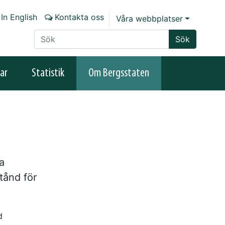
In English
Kontakta oss
Våra webbplatser
Sök på sajten
Sök
ar
Statistik
Om Bergsstaten
a
tånd för
d