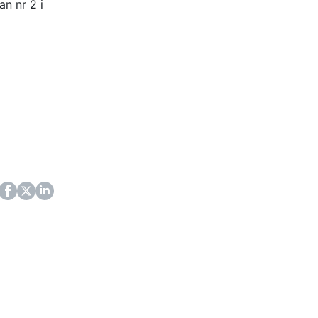
n nr 2 i
ok
itter
LinkedIn