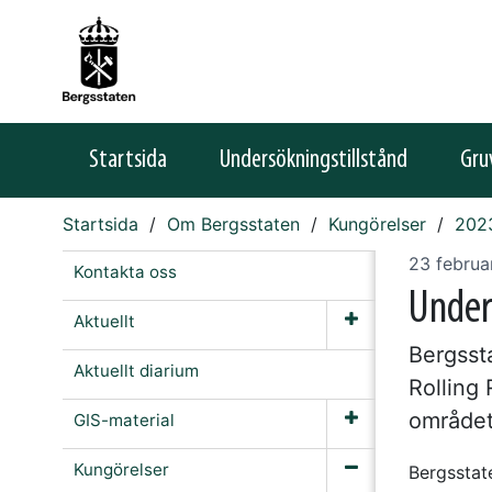
Startsida
Undersökningstillstånd
Gru
Startsida
Om Bergsstaten
Kungörelser
202
23 februa
Kontakta oss
Under
Aktuellt
Bergssta
Aktuellt diarium
Rolling
området
GIS-material
Kungörelser
Bergsstate