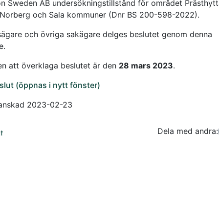
on Sweden AB undersökningstillstånd för området Prästhytta
 Norberg och Sala kommuner (Dnr BS 200-598-2022).
sägare och övriga sakägare delges beslutet genom denna
e.
en att överklaga beslutet är den
28 mars 2023
.
slut (öppnas i nytt fönster)
ranskad 2023-02-23
Dela med andra:
Facebo
Tw
t