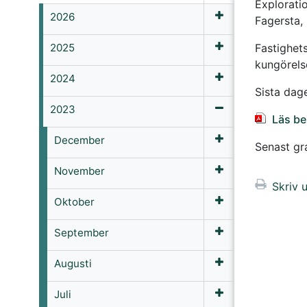
Explorati
2026
Fagersta,
2025
Fastighet
kungörels
2024
Sista dag
2023
Läs be
December
Senast g
November
Skriv u
Oktober
September
Augusti
Juli