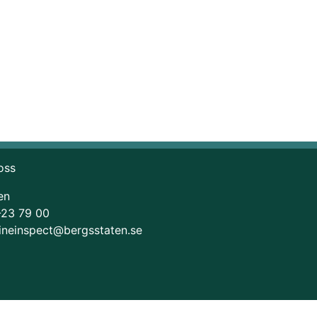
oss
en
-23 79 00
ineinspect@bergsstaten.se