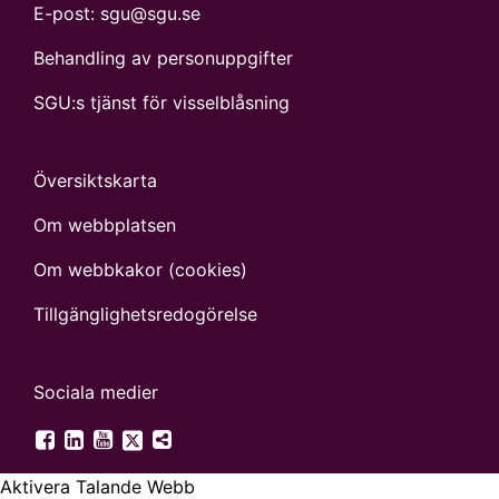
E-post:
sgu@sgu.se
Behandling av personuppgifter
SGU:s tjänst för visselblåsning
Översiktskarta
Om webbplatsen
Om webbkakor (cookies)
Tillgänglighets­redogörelse
Sociala medier
SGU på Twitter
SGU på Facebook
SGU på LinkedIn
SGU på YouTube
Fler digitala kanaler
Aktivera Talande Webb