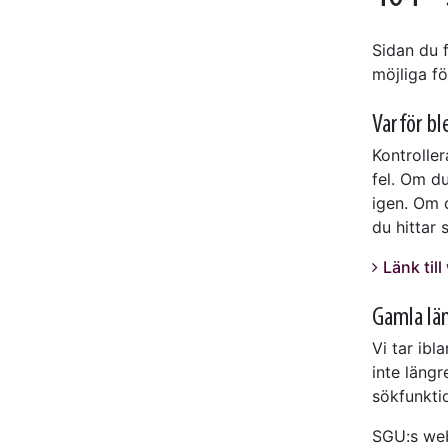
Sidan du f
möjliga för
Varför bl
Kontrolle
fel. Om du
igen. Om d
du hittar 
Länk til
Gamla lä
Vi tar ib
inte längr
sökfunktio
SGU:s web