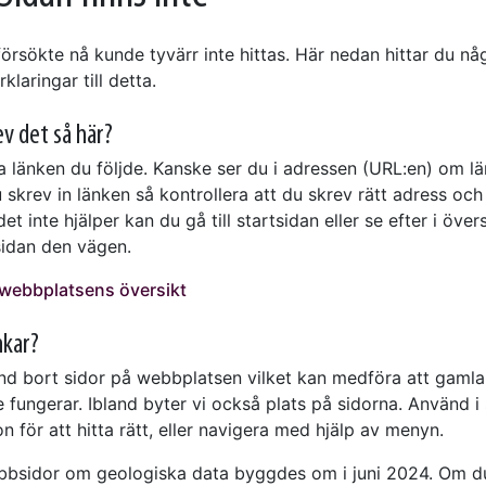
örsökte nå kunde tyvärr inte hittas. Här nedan hittar du nå
klaringar till detta.
ev det så här?
ra länken du följde. Kanske ser du i adressen (URL:en) om l
 skrev in länken så kontrollera att du skrev rätt adress och
et inte hjälper kan du gå till startsidan eller se efter i öve
sidan den vägen.
l webbplatsens översikt
nkar?
land bort sidor på webbplatsen vilket kan medföra att gamla
e fungerar. Ibland byter vi också plats på sidorna. Använd i 
n för att hitta rätt, eller navigera med hjälp av menyn.
bsidor om geologiska data byggdes om i juni 2024. Om d