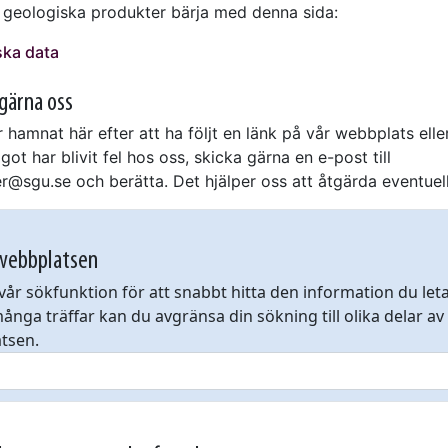
a geologiska produkter bärja med denna sida:
ska data
gärna oss
 hamnat här efter att ha följt en länk på vår webbplats ell
ågot har blivit fel hos oss, skicka gärna en e-post till
@sgu.se och berätta. Det hjälper oss att åtgärda eventuell
webbplatsen
år sökfunktion för att snabbt hitta den information du letar
ånga träffar kan du avgränsa din sökning till olika delar av
tsen.