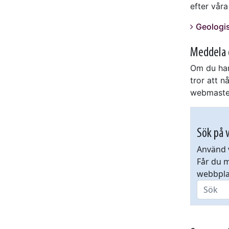
efter vår
Geologi
Meddela 
Om du har
tror att n
webmaster
Sök på 
Använd v
Får du m
webbpla