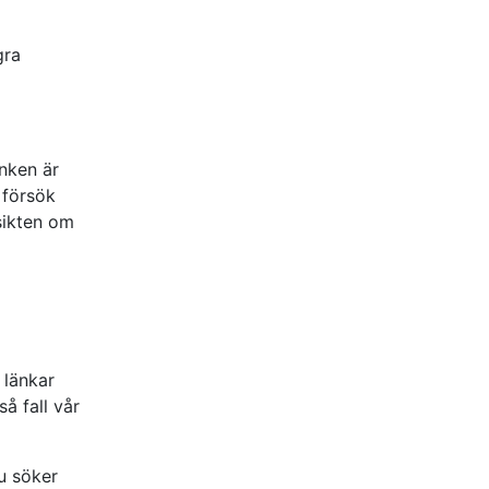
gra
änken är
 försök
rsikten om
 länkar
så fall vår
u söker