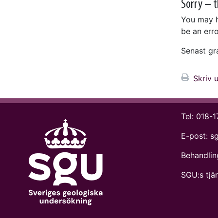
Sorry – t
You may h
be an erro
Senast g
Skriv u
Tel:
018-1
E-post:
s
Behandlin
SGU:s tjän