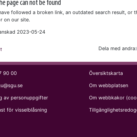
he page can not be found
ave followed a broken link, an outdated search result, or 
r on our site.
ranskad 2023-05-24
Dela med andra:
Facebo
Tw
t
7 90 00
Översiktskarta
gu@sgu.se
Om webbplatsen
g av personuppgifter
Om webbkakor (coo
st för visselblåsning
Tillgänglighets­redog