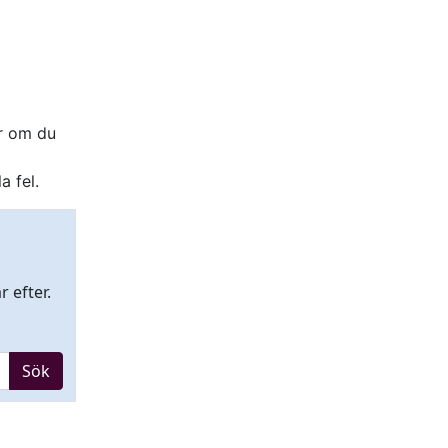
er om du
a fel.
 efter.
Sök