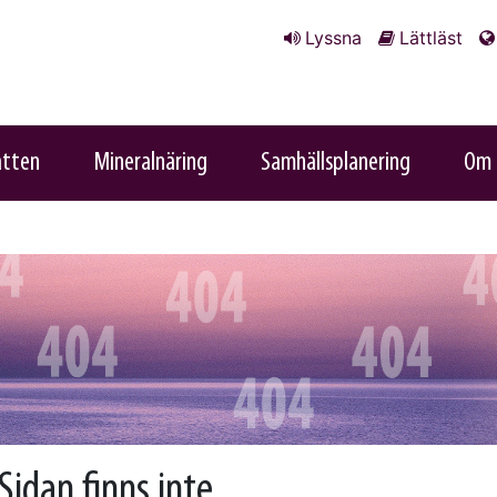
Lyssna
Lättläst
atten
Mineralnäring
Samhällsplanering
Om 
Sidan finns inte