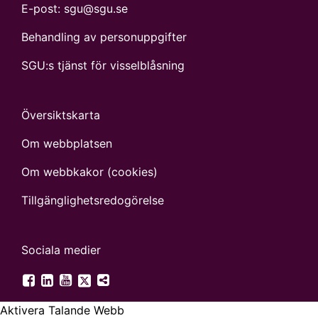
E-post:
sgu@sgu.se
Behandling av personuppgifter
SGU:s tjänst för visselblåsning
Översiktskarta
Om webbplatsen
Om webbkakor (cookies)
Tillgänglighets­redogörelse
Sociala medier
SGU på Twitter
SGU på Facebook
SGU på LinkedIn
SGU på YouTube
Fler digitala kanaler
Aktivera Talande Webb