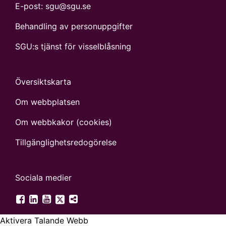
E-post:
sgu@sgu.se
Behandling av personuppgifter
SGU:s tjänst för visselblåsning
Översiktskarta
Om webbplatsen
Om webbkakor (cookies)
Tillgänglighets­redogörelse
Sociala medier
SGU på Twitter
SGU på Facebook
SGU på LinkedIn
SGU på YouTube
Fler digitala kanaler
Aktivera Talande Webb