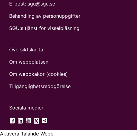
E-post:
sgu@sgu.se
Behandling av personuppgifter
SGU:s tjänst för visselblåsning
Översiktskarta
Om webbplatsen
Om webbkakor (cookies)
Tillgänglighets­redogörelse
Sociala medier
SGU på Twitter
SGU på Facebook
SGU på LinkedIn
SGU på YouTube
Fler digitala kanaler
Aktivera Talande Webb