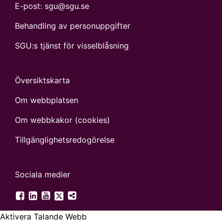
E-post:
sgu@sgu.se
Behandling av personuppgifter
SGU:s tjänst för visselblåsning
Översiktskarta
Om webbplatsen
Om webbkakor (cookies)
Tillgänglighets­redogörelse
Sociala medier
SGU på Twitter
SGU på Facebook
SGU på LinkedIn
SGU på YouTube
Fler digitala kanaler
Aktivera Talande Webb