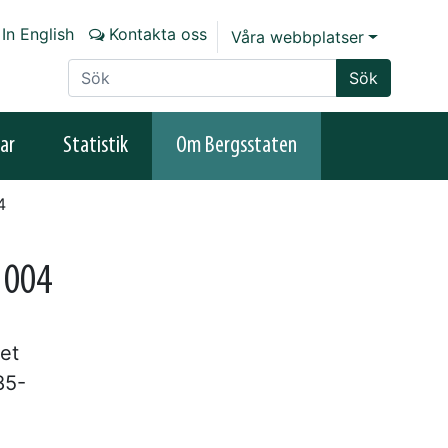
In English
Kontakta oss
Våra webbplatser
Sök på sajten
Sök
ar
Statistik
Om Bergsstaten
4
1004
a
et
85-