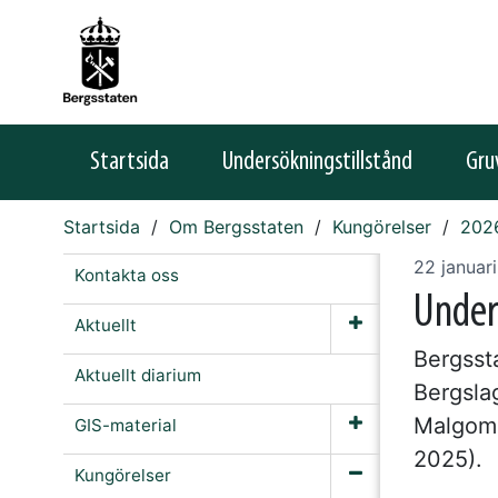
Startsida
Undersökningstillstånd
Gru
Startsida
Om Bergsstaten
Kungörelser
202
22 januar
Kontakta oss
Under
Aktuellt
Bergssta
Aktuellt diarium
Bergsla
Malgoma
GIS-material
2025).
Kungörelser