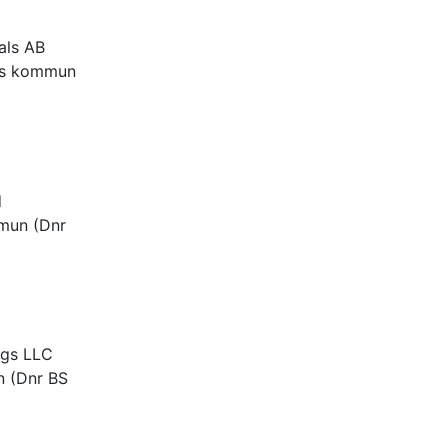
als AB
rgs kommun
d
mmun (Dnr
ngs LLC
n (Dnr BS