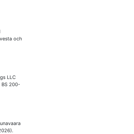
d
Avesta och
ngs LLC
r BS 200-
runavaara
2026).