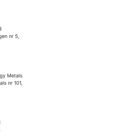
B
gen nr 5,
rgy Metals
ls nr 101,
d
h