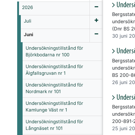
Undersö
2026
Bergsstat
Juli
undersökn
(Dnr BS 2
Juni
30 juni 2
Undersökningstillstånd för
Undersö
Björkbodarna nr 100
Bergsstat
Undersökningstillstånd för
undersökn
Älgfallsgruvan nr 1
BS 200-8
26 juni 2
Undersökningstillstånd för
Nordmark nr 101
Undersö
Undersökningstillstånd för
Bergsstat
Kamlunge Väst nr 1
undersökn
200-891-
Undersökningstillstånd för
25 juni 2
Långnäset nr 101