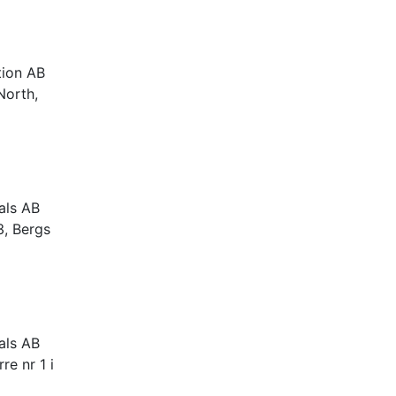
tion AB
North,
als AB
3, Bergs
als AB
re nr 1 i