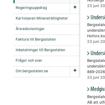
Norbergs
23 juni 2
Regeringsuppdrag
Undersö
Kartvisaren Mineralrättigheter
Bergsstat
Årsredovisningar
undersökn
Hofors k
Faktura till Bergsstaten
23 juni 2
Inbetalningar till Bergsstaten
Undersö
Frågor och svar
Bergsstat
undersökn
Om bergsstaten.se
889-2026
23 juni 2
Medgiva
Bergsstat
AB att ut