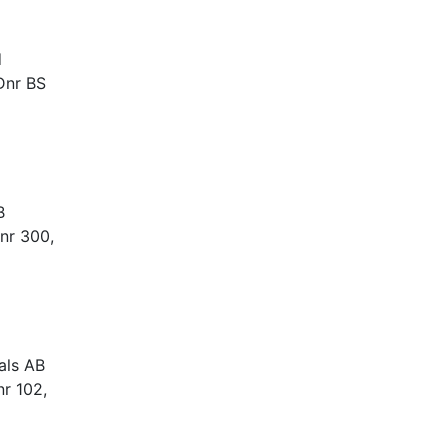
d
Dnr BS
B
 nr 300,
als AB
nr 102,