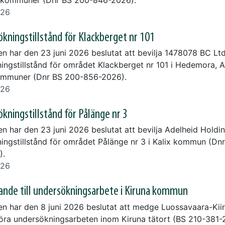
 kommuner (Dnr BS 200-846-2026).
026
kningstillstånd för Klackberget nr 101
en har den 23 juni 2026 beslutat att bevilja 1478078 BC Lt
ingstillstånd för området Klackberget nr 101 i Hedemora, 
ommuner (Dnr BS 200-856-2026).
026
kningstillstånd för Pålänge nr 3
en har den 23 juni 2026 beslutat att bevilja Adelheid Holdi
ingstillstånd för området Pålänge nr 3 i Kalix kommun (Dn
).
026
nde till undersökningsarbete i Kiruna kommun
en har den 8 juni 2026 beslutat att medge Luossavaara-Kii
föra undersökningsarbeten inom Kiruna tätort (BS 210-381-