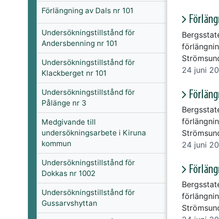
Förlängning av Dals nr 101
Förläng
Undersökningstillstånd för
Bergsstat
Andersbenning nr 101
förlängnin
Strömsun
Undersökningstillstånd för
24 juni 2
Klackberget nr 101
Undersökningstillstånd för
Förläng
Pålänge nr 3
Bergsstat
förlängnin
Medgivande till
Strömsun
undersökningsarbete i Kiruna
kommun
24 juni 2
Undersökningstillstånd för
Förläng
Dokkas nr 1002
Bergsstat
Undersökningstillstånd för
förlängnin
Gussarvshyttan
Strömsun