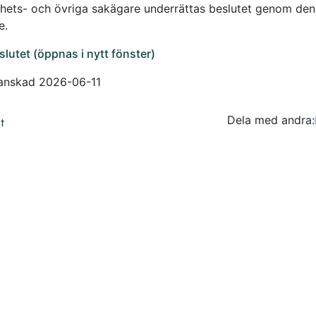
ighets- och övriga sakägare underrättas beslutet genom de
e.
slutet (öppnas i nytt fönster)
anskad 2026-06-11
Dela med andra:
Facebo
Tw
t