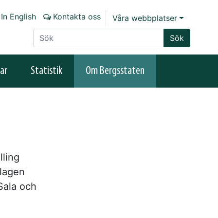
In English
Kontakta oss
Våra webbplatser
Sök på sajten
Sök
ar
Statistik
Om Bergsstaten
lling
llagen
Sala och