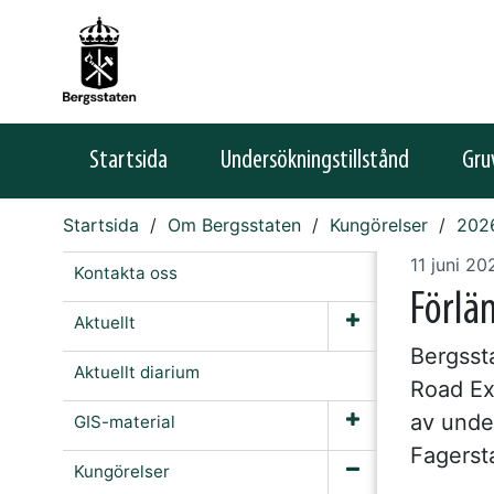
Startsida
Undersökningstillstånd
Gru
Startsida
Om Bergsstaten
Kungörelser
202
11 juni 20
Kontakta oss
Förlä
Aktuellt
Bergssta
Aktuellt diarium
Road Ex
av unde
GIS-material
Fagerst
Kungörelser