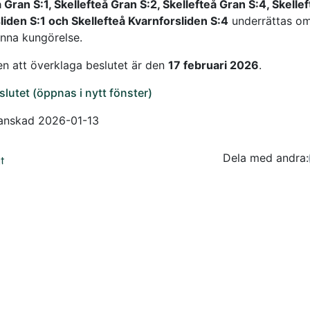
 Gran S:1, Skellefteå Gran S:2, Skellefteå Gran S:4, Skelle
liden S:1 och Skellefteå Kvarnforsliden S:4
underrättas om
nna kungörelse.
en att överklaga beslutet är den
17 februari 2026
.
slutet (öppnas i nytt fönster)
anskad 2026-01-13
Dela med andra:
Facebo
Tw
t