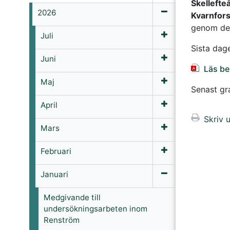
Skellefteå
2026
Kvarnfors
genom de
Juli
Sista dag
Juni
Läs be
Maj
Senast gr
April
Skriv u
Mars
Februari
Januari
Medgivande till
undersökningsarbeten inom
Renström