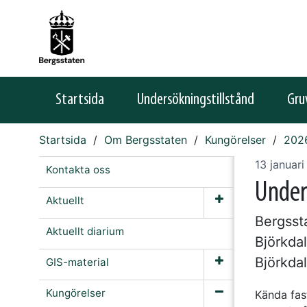
Startsida
Undersökningstillstånd
Gru
Startsida
Om Bergsstaten
Kungörelser
202
13 januar
Kontakta oss
Under
Aktuellt
Bergssta
Aktuellt diarium
Björkda
Björkda
GIS-material
Kungörelser
Kända fas