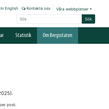
In English
Kontakta oss
Våra webbplatser
Sök på sajten
Sök
ar
Statistik
Om Bergsstaten
2025).
per post
.