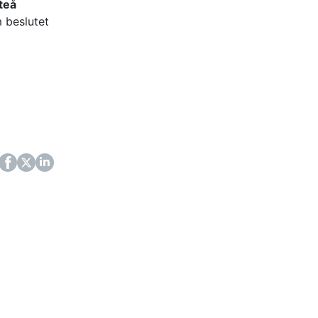
fteå
 beslutet
ok
itter
LinkedIn