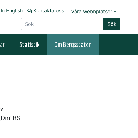
In English
Kontakta oss
Våra webbplatser
Sök på sajten
Sök
ar
Statistik
Om Bergsstaten
a
av
(Dnr BS