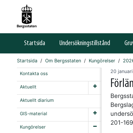
Startsida
Undersökningstillstånd
Gru
Startsida
Om Bergsstaten
Kungörelser
202
20 januar
Kontakta oss
Förlä
Aktuellt
Bergssta
Aktuellt diarium
Bergsla
undersö
GIS-material
201-169
Kungörelser