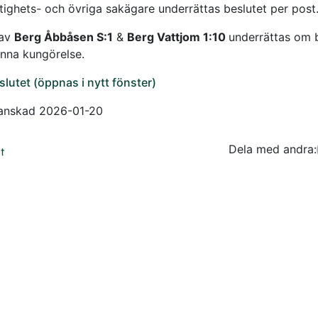
tighets- och övriga sakägare underrättas beslutet per post
 av
Berg Åbbåsen S:1
&
Berg Vattjom 1:10
underrättas om 
nna kungörelse.
slutet (öppnas i nytt fönster)
ranskad 2026-01-20
Dela med andra:
Facebo
Tw
t