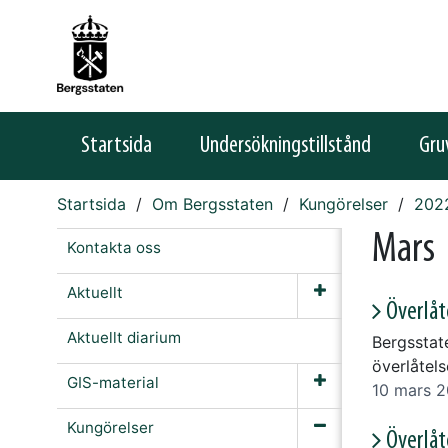
Startsida
Undersökningstillstånd
Gru
Startsida
Om Bergsstaten
Kungörelser
202
Mars
Kontakta oss
Aktuellt
Överlåt
Aktuellt diarium
Bergsstat
överlåtel
GIS-material
10 mars 
Kungörelser
Överlåt