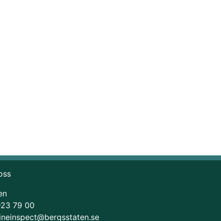
oss
en
-23 79 00
ineinspect@bergsstaten.se