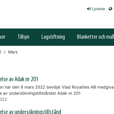
Lyssna
vor
Tillsyn
Lagstiftning
Blanketter och mall
2
Mars
else av Adak nr 201
en har den 9 mars 2022 beviljat Viad Royalties AB medgivan
se av undersökningstillståndet Adak nr 201
2022
else av undersökningstillstånd