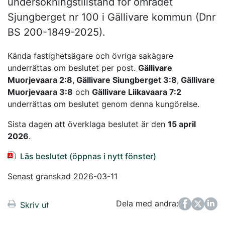
undersökningstillstånd för området
Sjungberget nr 100 i Gällivare kommun (Dnr
BS 200-1849-2025).
Kända fastighetsägare och övriga sakägare
underrättas om beslutet per post.
Gällivare
Muorjevaara 2:8, Gällivare Siungberget 3:8
,
Gällivare
Muorjevaara 3:8
och
Gällivare Liikavaara 7:2
underrättas om beslutet genom denna kungörelse.
Sista dagen att överklaga beslutet är den
15 april
2026
.
Läs beslutet (öppnas i nytt fönster)
Senast granskad 2026-03-11
Dela med andra:
Facebook
Twitter
LinkedIn
Skriv ut