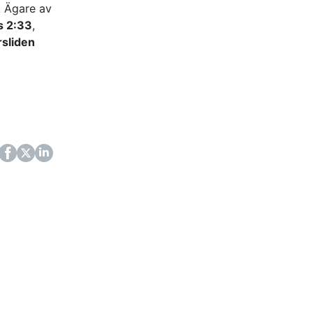
. Ägare av
rs 2:33
,
rsliden
ok
itter
LinkedIn