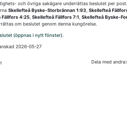
tighets- och övriga sakägare underrättas beslutet per post
erna
Skellefteå Byske-Storbrännan 1:93
,
Skellefteå Fällfo
 Fällfors 4:25
,
Skellefteå Fällfors 7:1
,
Skellefteå Byske-Fo
rättas om beslutet genom denna kungörelse.
slutet (öppnas i nytt fönster).
ranskad 2026-05-27
Dela med andra:
Facebo
Tw
t