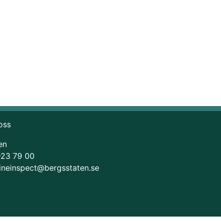
oss
en
-23 79 00
ineinspect@bergsstaten.se