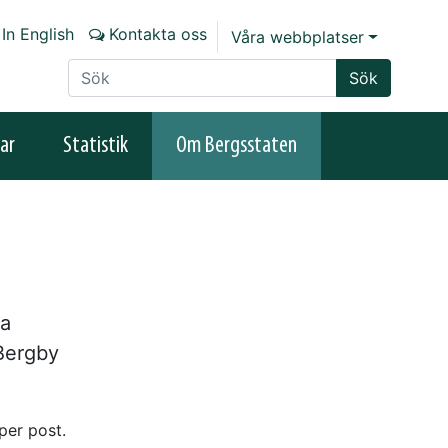
In English
Kontakta oss
Våra webbplatser
Sök på sajten
Sök
ar
Statistik
Om Bergsstaten
ja
Bergby
per post.