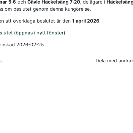
mar 5:6
och
Gävle Häckelsäng 7:20
, delägare i
Häckelsäng
as om beslutet genom denna kungörelse.
en att överklaga beslutet är den
1 april 2026
.
slutet (öppnas i nytt fönster)
ranskad 2026-02-25
Dela med andra:
Facebo
Tw
t