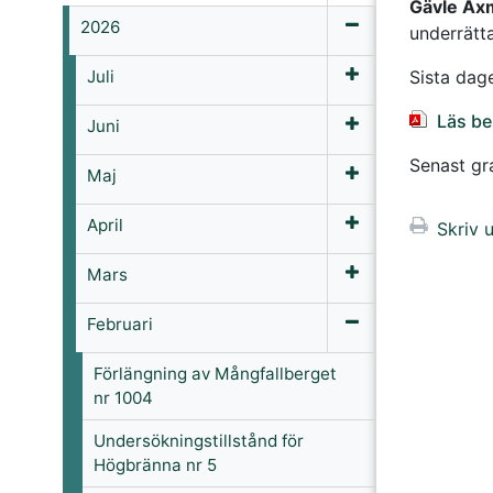
Gävle Ax
2026
underrätt
Juli
Sista dag
Läs be
Juni
Senast g
Maj
April
Skriv u
Mars
Februari
Förlängning av Mångfallberget
nr 1004
Undersökningstillstånd för
Högbränna nr 5