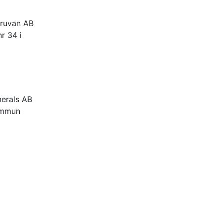
gruvan AB
r 34 i
nerals AB
kommun