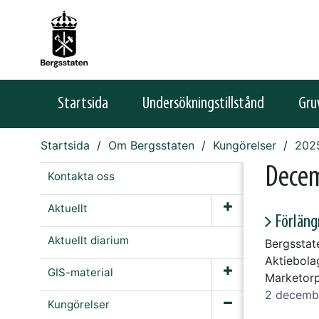
Startsida
Undersökningstillstånd
Gru
Startsida
Om Bergsstaten
Kungörelser
202
Dece
Kontakta oss
Aktuellt
Förläng
Aktuellt diarium
Bergsstat
Aktiebola
GIS-material
Marketorp
2 decemb
Kungörelser