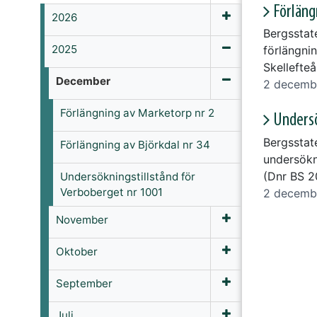
Förläng
2026
Bergsstat
2025
förlängnin
Skellefte
December
2 decemb
Förlängning av Marketorp nr 2
Undersö
Bergsstat
Förlängning av Björkdal nr 34
undersökn
(Dnr BS 2
Undersökningstillstånd för
Verboberget nr 1001
2 decemb
November
Oktober
September
Juli