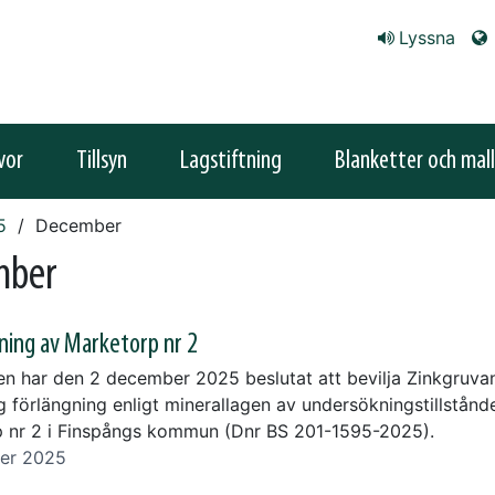
Lyssna
vor
Tillsyn
Lagstiftning
Blanketter och mall
5
December
mber
ning av Marketorp nr 2
en har den 2 december 2025 beslutat att bevilja Zinkgruva
g förlängning enligt minerallagen av undersökningstillstånd
 nr 2 i Finspångs kommun (Dnr BS 201-1595-2025).
er 2025