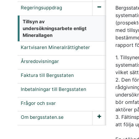
Regeringsuppdrag
Bergsstat
systemati
Tillsyn av
(prospekt
undersökningsarbete enligt
med tillsy
Minerallagen
bestämmel
rapport fö
Kartvisaren Mineralrättigheter
1. Tillsy
Årsredovisningar
systemati
vilket sä
Faktura till Bergsstaten
2. Den fö
rådgivnin
Inbetalningar till Bergsstaten
undersökn
bör omfatt
Frågor och svar
aktörer p
3. Fältin
Om bergsstaten.se
att följa