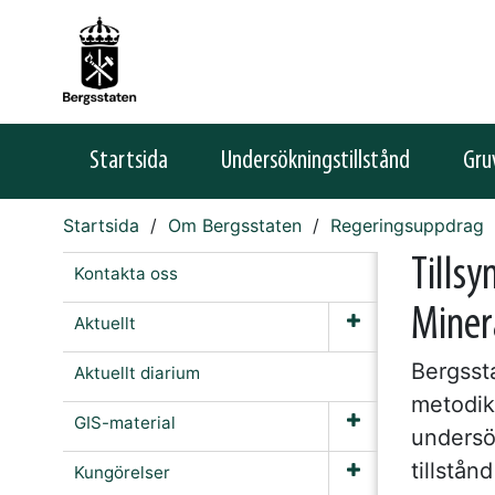
Startsida
Undersökningstillstånd
Gru
Startsida
Om Bergsstaten
Regeringsuppdrag
Tills
Kontakta oss
Miner
Aktuellt
Bergssta
Aktuellt diarium
metodik
GIS-material
undersö
tillstån
Kungörelser