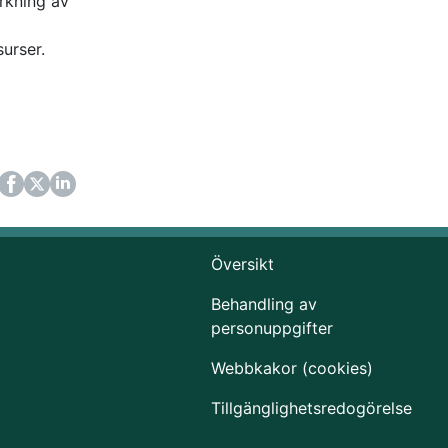
ärkning av
surser.
ok
itter
LinkedIn
Översikt
Behandling av
personuppgifter
Webbkakor (cookies)
Tillgänglighetsredogörelse