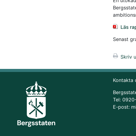
En utökad
Bergsstat
ambitionsn
Läs ra
Senast g
Skriv u
Kontakta 
Bergsstat
Tel: 0920
E-post:
m