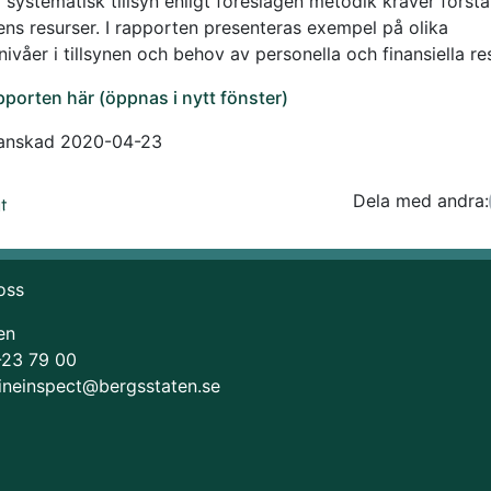
 systematisk tillsyn enligt föreslagen metodik kräver först
ens resurser. I rapporten presenteras exempel på olika
ivåer i tillsynen och behov av personella och finansiella re
pporten här (öppnas i nytt fönster)
ranskad 2020-04-23
Dela med andra:
Facebo
Tw
t
oss
en
-23 79 00
ineinspect@bergsstaten.se