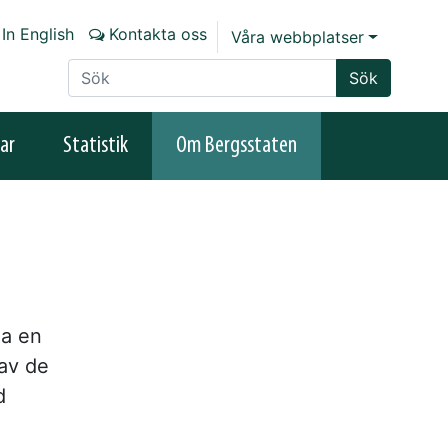
In English
Kontakta oss
Våra webbplatser
Sök på sajten
Sök
ar
Statistik
Om Bergsstaten
la en
 av de
d