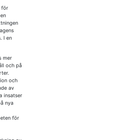
 för
ten
ttningen
lagens
 I en
s mer
ll och på
ter.
tion och
nde av
 insatser
på nya
eten för