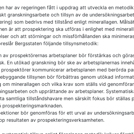
en har av regeringen fått i uppdrag att utveckla en metodik
skt granskningsarbete och tillsyn av de undersökningsarbe
ering) som bedrivs med tillstånd enligt minerallagen. Målsä
nen är att prospektering ska utföras i enlighet med mineral
ser och att störningar och missförhållanden ska minimeras.
reslår Bergsstaten följande tillsynsmetodik:
nen av prospektörernas arbetsplaner bör förstärkas och göra
sk. En utökad granskning bör ske av arbetsplanernas innehå
tt prospektörer kommunicerar arbetsplanen med berörda par
rebyggande tillsynen bör förbättras genom utökad informa
g om minerallagen och vilka krav som ställs vid genomföra
ingsarbeten och upprättande av arbetsplaner. Systematiska
a samtliga tillståndshavare men särskilt fokus bör ställas 
å prospekteringsmarknaden.
spektioner bör genomföras för ett urval av undersökningsarb
 upp resultaten av prospekteringsverksamheten.