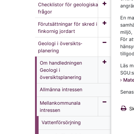
Checklistor för geologiska
angrä
frågor
En mat
Förutsättningar för skred i
samhäl
finkornig jordart
miljö
För at
Geologi i översikts­
hänsyn
planering
tillg
Om handledningen
Läs me
Geologi i
SGU:s
översiktsplanering
Mate
Allmänna intressen
Senas
Mellan­kommunala
Sk
intressen
Vatten­försörjning