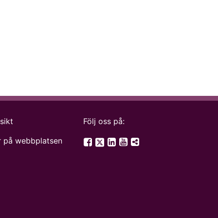
sikt
Följ oss på:
SGU på Twitter
 på webbplatsen
SGU på Facebook
SGU på LinkedIn
SGU på YouTube
Fler digitala kanale