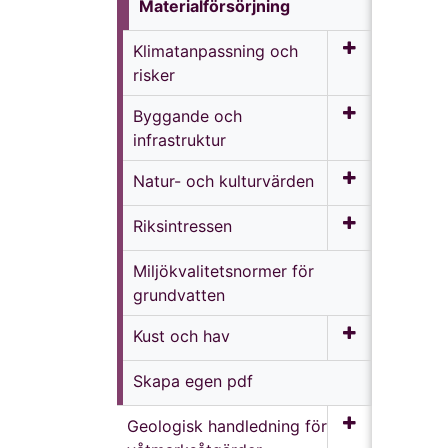
Materialförsörjning
Klimat­anpassning och
risker
Byggande och
infrastruktur
Natur- och kulturvärden
Riksintressen
Miljö­kvalitets­normer för
grundvatten
Kust och hav
Skapa egen pdf
Geologisk handledning för