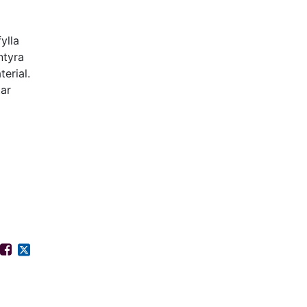
ylla
ntyra
erial.
tar