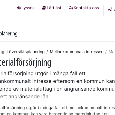
Lyssna
Lättläst
Kontakta oss
Vår
­planering
gi i översikts­planering
Mellan­kommunala intressen
Mat
erialförsörjning
ialförsörjning utgör i många fall ett
ankommunalt intresse eftersom en kommun kan
ende av materialuttag i en angränsande komm
r ett angränsande län.
alförsörjning utgör i många fall ett mellankommunalt intre
som en kommun kan vara beroende av materialuttag i en