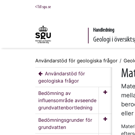
Till sgu.se
Handledning
Geologi i översikts
Användarstöd för geologiska frågor
Geolo
Mat
Användarstöd för
geologiska frågor
Mater
Bedömning av
mell
influensområde avseende
bero
grundvattenbortledning
elle
Bedömningsgrunder för
Materi
grundvatten
efter