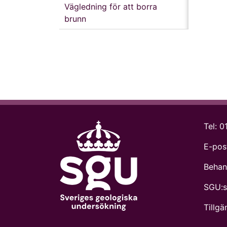
Vägledning för att borra
brunn
Tel:
0
E-pos
Behan
SGU:s 
Tillg