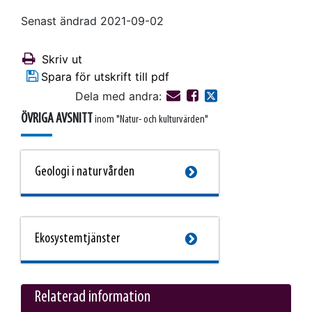
Senast ändrad 2021-09-02
Skriv ut
Spara för utskrift till pdf
Dela med andra:
ÖVRIGA AVSNITT
inom "Natur- och kulturvärden"
Geologi i natur­vården
This link will take you to another page
Eko­system­tjänster
This link will take you to another page
Relaterad information