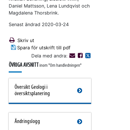
Daniel Mattsson, Lena Lundqvist och
Magdalena Thorsbrink.
Senast ändrad 2020-03-24
Skriv ut
Spara för utskrift till pdf
Dela med andra:
ÖVRIGA AVSNITT
inom "Om handledningen"
Översikt Geologi i
översiktsplanering
This link will take you to another page
Ändringslogg
This link will take you to another page