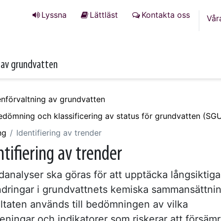
Lyssna
Lättläst
Kontakta oss
Vår
 av grundvatten
enförvaltning av grundvatten
bedömning och klassificering av status för grundvatten (SG
ng
Identifiering av trender
ntifiering av trender
danalyser ska göras för att upptäcka långsiktiga
ndringar i grundvattnets kemiska sammansättnin
ltaten används till bedömningen av vilka
reningar och indikatorer som riskerar att försäm