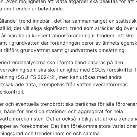
n. Även möjligheten att vidta åtgärder ska beaktas för att
a om trenden är betydande.
ållande” trend innebär i det här sammanhanget en statistisk
tälld, det vill säga signifikant, trend som sträcker sig över 
l år. Varaktiga koncentrationsförändringar tenderar att ske
amt i grundvatten där förändringen beror av ämnets egensk
t tillförs grundvattnet samt grundvattnets omsättning.
erie/trendanalyserna ska i första hand baseras på den
övervakning som ska ske i enlighet med SGU:s föreskrifter f
akning (SGU-FS 2024:2), men kan utökas med andra
tetssäkrade data, exempelvis från vattenleverantörernas
enkontroll.
er och eventuella trendbrott ska beräknas för alla förorena
, både för enskilda stationer och aggregerat för hela
vattenförekomsten. Det är också möjligt att utföra trendan
upper av förekomster. Det kan förekomma stora variationer
eningsgrad och trender inom en och samma