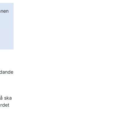
mnen
r
)
ydande
på ska
ärdet