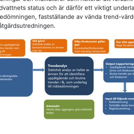
vattnets status och är därför ett viktigt underl
bedömningen, fastställande av vända trend-vär
åtgärdsutredningen.