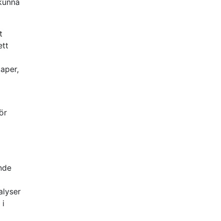
 kunna
t
ett
aper,
ör
nde
alyser
 i