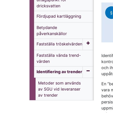
dricksvatten
§
Fördjupad kartläggning
Betydande
påverkanskällor
Fastställa tröskelvärden
Fastställa vända trend-
Ident
värden
kontr
och i
Identifiering av trender
uppåt
Metoder som används
En ”b
av SGU vid leveranser
vara m
av trender
behöv
persi
uppmä