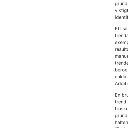
grundv
vikti
identi
Ett sä
trenda
exempe
result
manuel
trende
beroen
enkla 
Addit
En br
trend 
tröske
grund
halter