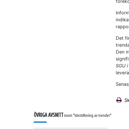
förek
Infor
indik
rappor
Det fi
trend
Den m
signif
SGU i
levera
Senas
Sk
ÖVRIGA AVSNITT
inom "Identifiering av trender"