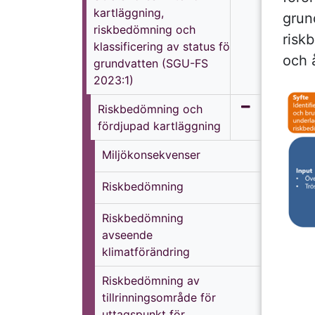
kartläggning,
grund
riskbedömning och
risk
klassificering av status för
och 
grundvatten (SGU-FS
2023:1)
Riskbedömning och
fördjupad kartläggning
Miljökonsekvenser
Riskbedömning
Riskbedömning
avseende
klimatförändring
Riskbedömning av
tillrinningsområde för
uttagspunkt för