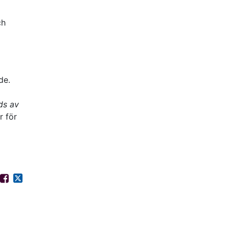
ch
de.
ds av
 för