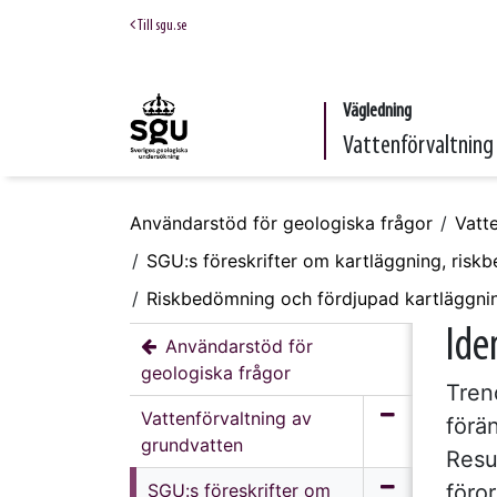
Till sgu.se
Vägledning
Vattenförvaltning
Användarstöd för geologiska frågor
Vatt
SGU:s föreskrifter om kartläggning, risk
Riskbedömning och fördjupad kartläggni
Ide
Användarstöd för
geologiska frågor
Tren
Vattenförvaltning av
förä
grundvatten
Resu
SGU:s föreskrifter om
föro