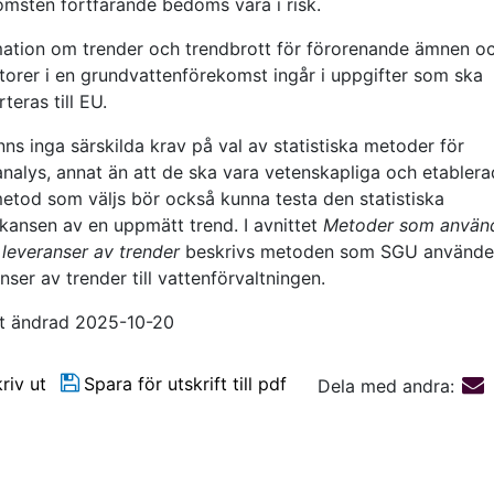
omsten fortfarande bedöms vara i risk.
mation om trender och trendbrott för förorenande ämnen o
atorer i en grundvattenförekomst ingår i uppgifter som ska
teras till EU.
nns inga särskilda krav på val av statistiska metoder för
analys, annat än att de ska vara vetenskapliga och etablera
etod som väljs bör också kunna testa den statistiska
ikansen av en uppmätt trend. I avnittet
Metoder som använ
 leveranser av trender
beskrivs metoden som SGU använder
nser av trender till vattenförvaltningen.
t ändrad 2025-10-20
riv ut
Spara för utskrift till pdf
Dela med andra: