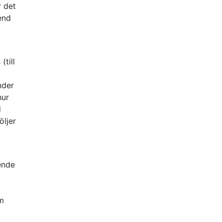
r det
end
till
nder
hur
d
öljer
ende
Om