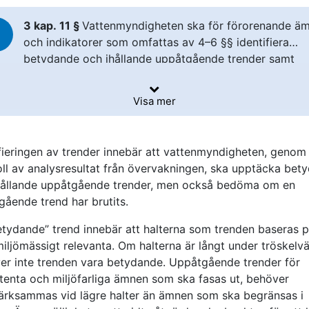
3 kap. 11 §
Vattenmyndigheten ska för förorenande ä
och indikatorer som omfattas av 4–6 §§ identifiera
betydande och ihållande uppåtgående trender samt
betydande och ihållande uppåtgående trender som ha
brutits. Trendanalysen ska baseras på resultat från
Visa mer
övervakning enligt SGU:s föreskrifter (SGU-FS 2024:2
om övervakning av grundvatten.
ifieringen av trender innebär att vattenmyndigheten, genom
oll av analysresultat från övervakningen, ska upptäcka bet
hållande uppåtgående trender, men också bedöma om en
gående trend har brutits.
etydande” trend innebär att halterna som trenden baseras 
iljömässigt relevanta. Om halterna är långt under tröskelv
er inte trenden vara betydande. Uppåtgående trender för
stenta och miljöfarliga ämnen som ska fasas ut, behöver
rksammas vid lägre halter än ämnen som ska begränsas i