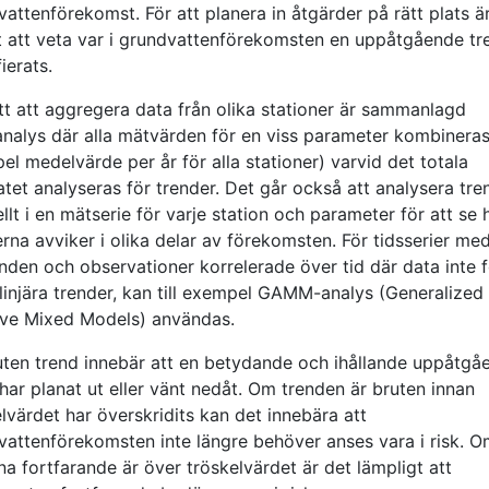
attenförekomst. För att planera in åtgärder på rätt plats ä
gt att veta var i grundvattenförekomsten en uppåtgående tr
fierats.
tt att aggregera data från olika stationer är sammanlagd
nalys där alla mätvärden för en viss parameter kombineras (
l medelvärde per år för alla stationer) varvid det totala
atet analyseras för trender. Det går också att analysera tre
lt i en mätserie för varje station och parameter för att se 
rna avviker i olika delar av förekomsten. För tidsserier me
den och observationer korrelerade över tid där data inte f
linjära trender, kan till exempel GAMM-analys (Generalized
ive Mixed Models) användas.
uten trend innebär att en betydande och ihållande uppåtgå
har planat ut eller vänt nedåt. Om trenden är bruten innan
lvärdet har överskridits kan det innebära att
vattenförekomsten inte längre behöver anses vara i risk. 
na fortfarande är över tröskelvärdet är det lämpligt att