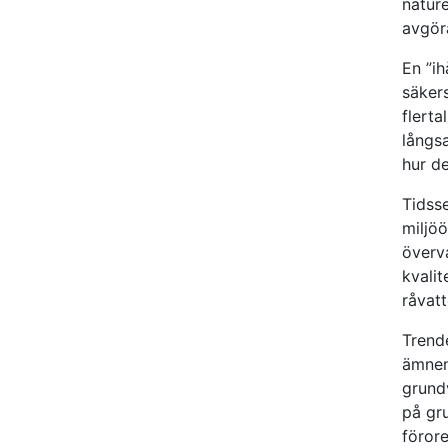
nature
avgör
En ”ih
säkers
flerta
långs
hur de
Tidss
miljö
överv
kvali
råvatt
Trend
ämnen
grund
på gr
föror