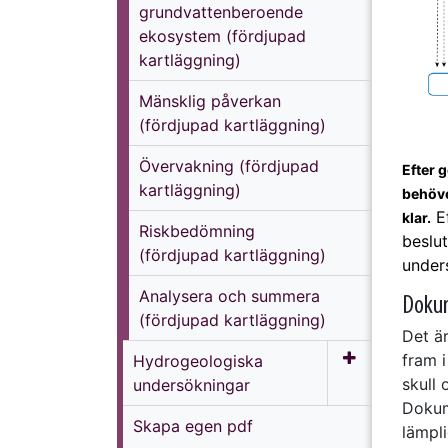
grundvattenberoende
ekosystem (fördjupad
kartläggning)
Mänsklig påverkan
(fördjupad kartläggning)
Övervakning (fördjupad
Efter 
kartläggning)
behöve
Ef
klar.
Riskbedömning
beslu
(fördjupad kartläggning)
unders
Analysera och summera
Doku
(fördjupad kartläggning)
Det ä
fram 
Hydrogeologiska
skull 
undersökningar
Dokum
Skapa egen pdf
lämpl