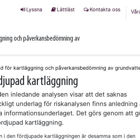
Lyssna
Lättläst
Kontakta oss
Vår
ggning och påverkansbedömning av
d för kartläggning och påverkansbedömning av grundvatt
djupad kartläggning
en inledande analysen visar att det saknas
äckligt underlag för riskanalysen finns anledning 
a informationsunderlaget. Det görs genom att g
ördjupad kartläggning.
n i den fördjupade kartläggningen är desamma som i den