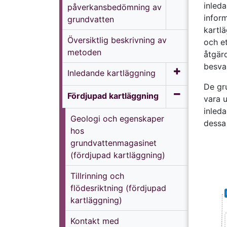
inled
påverkansbedömning av
infor
grundvatten
kartl
Översiktlig beskrivning av
och e
metoden
åtgärd
besva
Inledande kartläggning
De gr
Fördjupad kartläggning
vara u
inled
Geologi och egenskaper
dessa 
hos
grundvattenmagasinet
(fördjupad kartläggning)
Tillrinning och
flödesriktning (fördjupad
kartläggning)
Kontakt med