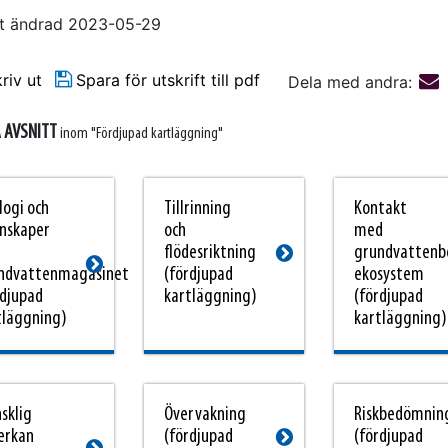
t ändrad 2023-05-29
riv ut
Spara för utskrift till pdf
Dela med andra:
 AVSNITT
inom "Fördjupad kartläggning"
logi och
Tillrinning
Kontakt
nskaper
och
med
flödesriktning
grundvattenb
ndvattenmagasinet
(fördjupad
ekosystem
rdjupad
kartläggning)
(fördjupad
tläggning)
kartläggning)
This link will take you to another pag
s link will take you to another page
This link wi
sklig
Övervakning
Riskbedömnin
erkan
(fördjupad
(fördjupad