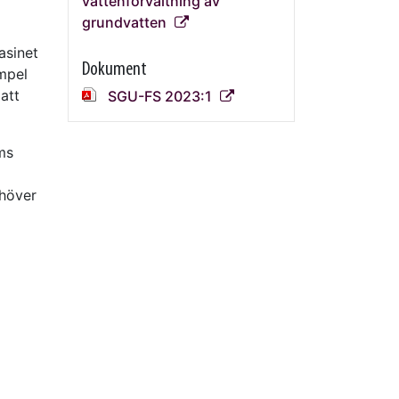
vattenförvaltning av
grundvatten
asinet
Dokument
empel
att
SGU-FS 2023:1
ms
ehöver