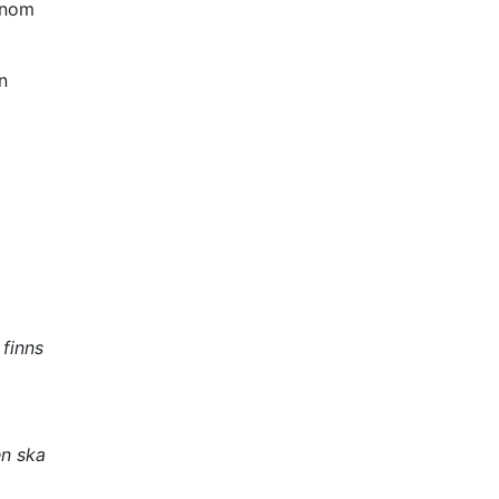
inom
n
finns
en ska