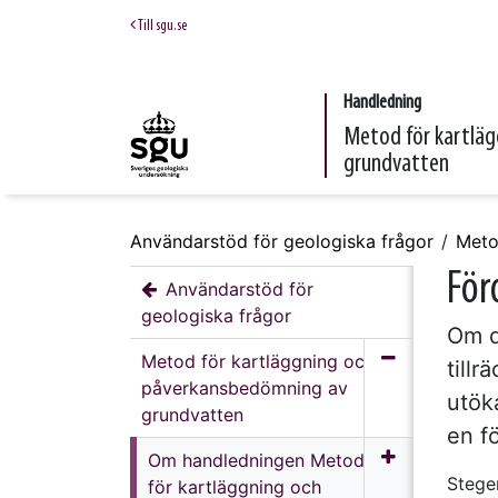
Till sgu.se
Handledning
Metod för kartlä
grundvatten
Användarstöd för geologiska frågor
Meto
För
Användarstöd för
geologiska frågor
Om d
Metod för kartläggning och
tillr
påverkansbedömning av
utök
grundvatten
en f
Om handledningen Metod
Stege
för kartläggning och