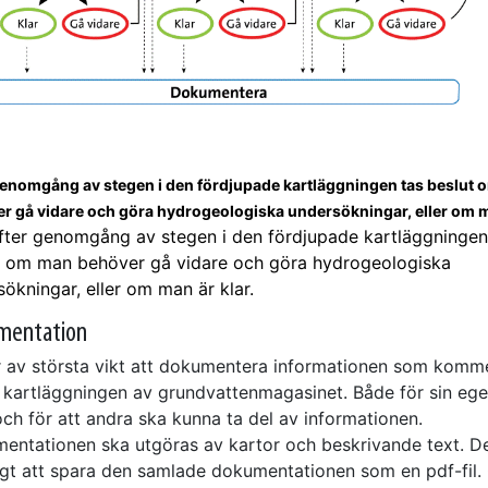
genomgång av stegen i den fördjupade kartläggningen tas beslut
r gå vidare och göra hydrogeologiska undersökningar, eller om 
ter genomgång av stegen i den fördjupade kartläggningen
t om man behöver gå vidare och göra hydrogeologiska
ökningar, eller om man är klar.
mentation
r av största vikt att dokumentera informationen som komm
i kartläggningen av grundvattenmagasinet. Både för sin eg
och för att andra ska kunna ta del av informationen.
entationen ska utgöras av kartor och beskrivande text. De
igt att spara den samlade dokumentationen som en pdf-fil