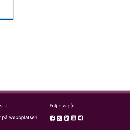
e
ll take you to another page
sikt
Följ oss på:
SGU på Twitter
 på webbplatsen
SGU på Facebook
SGU på LinkedIn
SGU på YouTube
Fler digitala kanale