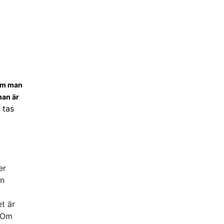
 om man
man är
 tas
er
en
t är
. Om