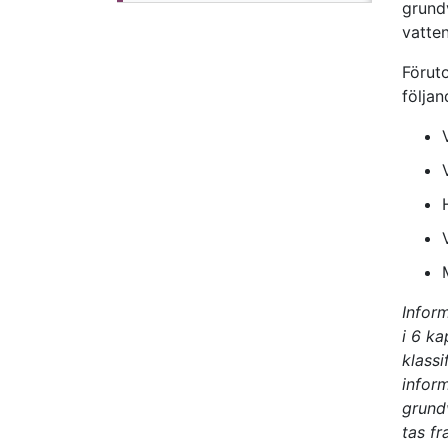
grund
vatten
Förut
följa
Infor
i 6 ka
klass
inform
grund
tas fr