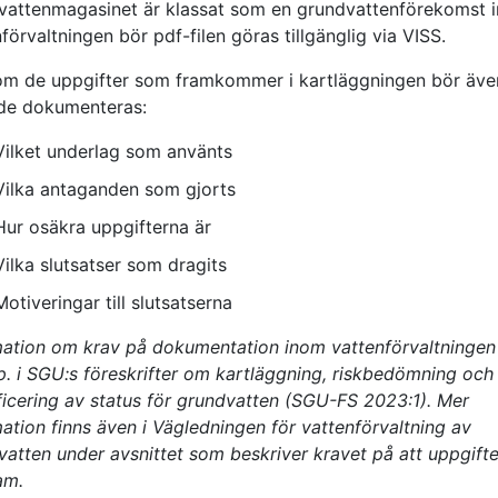
vattenmagasinet är klassat som en grundvattenförekomst 
förvaltningen bör pdf-filen göras tillgänglig via VISS.
om de uppgifter som framkommer i kartläggningen bör äve
nde dokumenteras:
Vilket underlag som använts
Vilka antaganden som gjorts
Hur osäkra uppgifterna är
Vilka slutsatser som dragits
Motiveringar till slutsatserna
mation om krav på dokumentation inom vattenförvaltningen 
p. i SGU:s föreskrifter om kartläggning, riskbedömning och
ificering av status för grundvatten (SGU-FS 2023:1). Mer
ation finns även i Vägledningen för vattenförvaltning av
vatten under avsnittet som beskriver kravet på att uppgift
am.