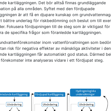
ande kartläggningen. Det bör alltså finnas grundläggande
mation på alla områden. Syftet med den fördjupade
äggningen är att få en djupare kunskap om grundvattenmag
tt bättre underlag för riskbedömning och beslut om till ex
er. Fokusera fördjupningen till de steg som är viktigast för 
ra de specifika frågor som föranledde kartläggningen.
undvattenförekomster inom vattenförvaltningen som bedö
tan risk för negativa effekter av mänskliga aktiviteter i den
ande kartläggningen får automatiskt god status. Därmed b
förekomster inte analyseras vidare i ett fördjupat steg.