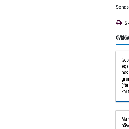
Senas
Sk
ÖVRIGA
Geo
ege
hos
gru
(fö
kar
Thi
Män
påv