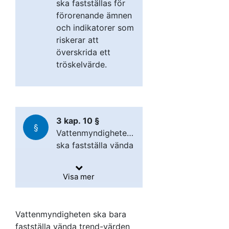
ska fastställas för
förorenande ämnen
och indikatorer som
riskerar att
överskrida ett
tröskelvärde.
3 kap. 10 §
§
Vattenmyndigheten
ska fastställa vända
Vända trend-­värdet
trend­-värdet så att
ska fastställas till
det utgör 75
Visa mer
en lägre
procent av
Vända trend­-värdet
procentandel av
tröskelvärdet om
ska utgöra en högre
tröskel­ värdet än 75
inte annat framgår
procentandel av
Vattenmyndigheten ska bara
procent om det
av denna paragraf.
detektionsnivån
tröskelvärdet än 75
fastställa vända trend-värden
behövs för att så