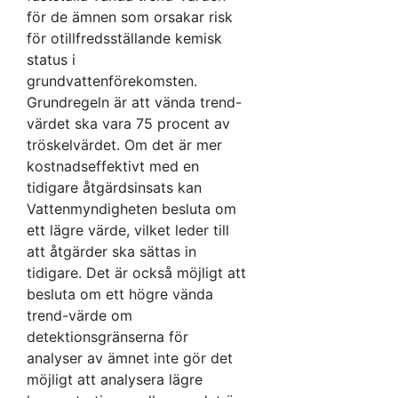
inte gör det
procent om det
för de ämnen som orsakar risk
kostnadseffektivt
möjligt att
behövs för att
för otillfredsställande kemisk
som möjligt
Vid fastställande av
identifiera en
status i
förebygga eller
vända trend-­värden
betydande
grundvattenförekomsten.
åtminstone i
ska vid behov
och ihållande
Det procentuella
Grundregeln är att vända trend-
görligaste mån
hänsyn tas till
uppåtgående
förhållandet mellan
värdet ska vara 75 procent av
mildra varje
kraven i
trend när
tröskelvärdet och
tröskelvärdet. Om det är mer
miljömässigt
förordningen om
vända trend-­
vända trend­-värdet
kostnadseffektivt med en
betydande skadlig
miljöhänsyn i
värdet utgör
ska inte ändras
tidigare åtgärdsinsats kan
förändring i
jordbruket
75 procent av
under pågående
Vattenmyndigheten besluta om
grundvattenkvaliteten.
(1998:915).
tröskelvärdet,
vattenförvaltningscykel.
ett lägre värde, vilket leder till
eller
att åtgärder ska sättas in
ökningstakten
tidigare. Det är också möjligt att
hos trenden
besluta om ett högre vända
och
trend-värde om
möjligheten
detektionsgränserna för
att vända
analyser av ämnet inte gör det
trenden är
möjligt att analysera lägre
sådana att en