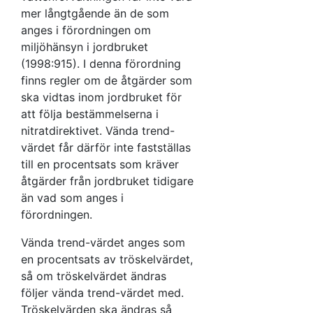
En sådan
mer långtgående än de som
högre
anges i förordningen om
procentandel
miljöhänsyn i jordbruket
får inte
(1998:915). I denna förordning
försena eller
finns regler om de åtgärder som
försvåra
ska vidtas inom jordbruket för
möjligheten
att följa bestämmelserna i
att bibehålla
nitratdirektivet. Vända trend-
miljökvalitetsnormen.
värdet får därför inte fastställas
till en procentsats som kräver
åtgärder från jordbruket tidigare
än vad som anges i
förordningen.
Vända trend-värdet anges som
en procentsats av tröskelvärdet,
så om tröskelvärdet ändras
följer vända trend-värdet med.
Tröskelvärden ska ändras så