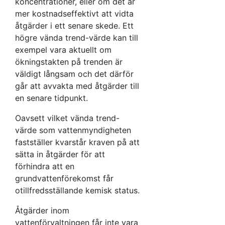
koncentrationer, eller om det är
högre
mer kostnadseffektivt att vidta
procentandel
åtgärder i ett senare skede. Ett
ändå skulle
högre vända trend-värde kan till
innebära att
exempel vara aktuellt om
åtgärder så
ökningstakten på trenden är
kostnadseffektivt
väldigt långsam och det därför
som möjligt
går att avvakta med åtgärder till
skulle kunna
en senare tidpunkt.
förebygga
Oavsett vilket vända trend-
eller
värde som vattenmyndigheten
åtminstone i
fastställer kvarstår kraven på att
görligaste mån
sätta in åtgärder för att
mildra varje
förhindra att en
miljömässigt
grundvattenförekomst får
betydande
otillfredsställande kemisk status.
skadlig
förändring i
Åtgärder inom
grundvattenkvaliteten.
vattenförvaltningen får inte vara