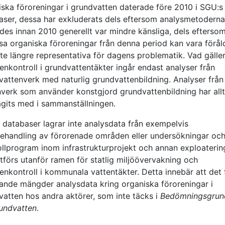
iska föroreningar i grundvatten daterade före 2010 i SGU:s
aser, dessa har exkluderats dels eftersom analysmetodern
des innan 2010 generellt var mindre känsliga, dels efterso
ssa organiska föroreningar från denna period kan vara förå
te längre representativa för dagens problematik. Vad gälle
enkontroll i grundvattentäkter ingår endast analyser från
vattenverk med naturlig grundvattenbildning. Analyser från
nverk som använder konstgjord grundvattenbildning har all
agits med i sammanställningen.
 databaser lagrar inte analysdata från exempelvis
behandling av förorenade områden eller undersökningar oc
ollprogram inom infrastrukturprojekt och annan exploaterin
tförs utanför ramen för statlig miljöövervakning och
enkontroll i kommunala vattentäkter. Detta innebär att det 
ande mängder analysdata kring organiska föroreningar i
vatten hos andra aktörer, som inte täcks i
Bedömningsgrun
rundvatten
.