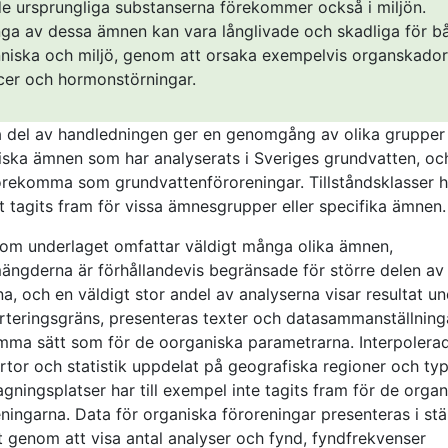
de ursprungliga substanserna förekommer också i miljön.
ga av dessa ämnen kan vara långlivade och skadliga för b
niska och miljö, genom att orsaka exempelvis organskador
cer och hormonstörningar.
 del av handledningen ger en genomgång av olika grupper
iska ämnen som har analyserats i Sveriges grundvatten, o
örekomma som grundvattenföroreningar. Tillståndsklasser h
t tagits fram för vissa ämnesgrupper eller specifika ämnen
som underlaget omfattar väldigt många olika ämnen,
ängderna är förhållandevis begränsade för större delen av
, och en väldigt stor andel av analyserna visar resultat u
rteringsgräns, presenteras texter och datasammanställninga
mma sätt som för de oorganiska parametrarna. Interpolera
rtor och statistik uppdelat på geografiska regioner och ty
gningsplatser har till exempel inte tagits fram för de orga
ningarna. Data för organiska föroreningar presenteras i stäl
t genom att visa antal analyser och fynd, fyndfrekvenser