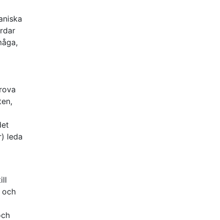
aniska
ordar
måga,
Grova
ten,
det
) leda
ll
, och
och