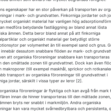
ns egenskaper har en stor påverkan på transporten av org
ningar i mark- och grundvatten. Finkorniga jordarter och j
ycket organiskt material har vanligen hög adsorptionsför
an medföra betydande fastläggning av bland annat lösta
iska ämnen. Detta beror bland annat på att finkorniga
lpartiklar och organiskt material ger betydligt större
ptionsytor per volymenhet än till exempel sand och grus. 
r innebär dessutom snabbare flöden av mark- och grundvat
ven att organiska föroreningar snabbare kan transporteras
 den omättade zonen till grundvattnet. Dock kan även flö
 makroporer (till exempel maskhål, sprickor och rotkanaler
nabb transport av organiska föroreningar till grundvattnet i
niga jordar, särskilt i vissa typer av leror [2].
organiska föroreningar är flyktiga och kan avgå från mark ti
fären innan de hinner transporteras till den mättade zonen
 ämnen bryts ner snabbt i markmiljön. Andra organiska
eningar kan vara mycket svårnedbrytbara och persistenta, 