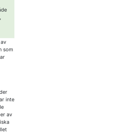
åde
,
 av
ch som
ar
.
nder
r inte
de
per av
niska
let