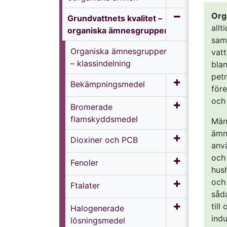
Org
Grundvattnets kvalitet –
allt
organiska ämnesgrupper
samt
Organiska ämnesgrupper
vat
– klassindelning
bla
pet
Bekämpningsmedel
före
och
Bromerade
flamskyddsmedel
Männ
ämne
Dioxiner och PCB
anv
och 
Fenoler
hush
och
Ftalater
såd
till
Halogenerade
indu
lösningsmedel