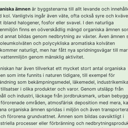
aniska ämnen
är byggstenarna till allt levande och innehåll
id kol. Vanligtvis ingår även väte, ofta också syre och kväve
 ibland halogener, fosfor eller svavel. I den naturliga
tenmiljön finns en oöverskådlig mängd organiska ämnen s
nd annat bildas genom nedbrytning av växter. Även ämnen
roleumkolväten och polycykliska aromatiska kolväten
kommer naturligt, men har fått nya spridningsvägar till mar
 vattenmiljön genom mänsklig aktivitet.
iskan har även tillverkat ett mycket stort antal organiska
n som inte funnits i naturen tidigare, till exempel för
ändning som bekämpningsmedel, läkemedel, industrikemika
tillsatser i olika produkter och varor. Genom utsläpp från
åll och industri, läckage från jordbruksmark, urban bebygg
 förorenade områden, atmosfärisk deposition med mera, k
ana organiska ämnen spridas i miljön och även transporter
 och förorena grundvattnet. Ämnen som bildas oavsiktligt i
striella processer eller förbränning och nedbrytningsprodu