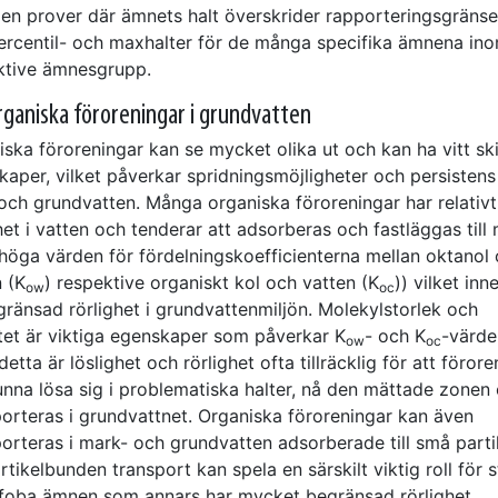
len prover där ämnets halt överskrider rapporteringsgränse
ercentil- och maxhalter för de många specifika ämnena in
ktive ämnesgrupp.
ganiska föroreningar i grundvatten
ska föroreningar kan se mycket olika ut och kan ha vitt sk
aper, vilket påverkar spridningsmöjligheter och persistens 
och grundvatten. Många organiska föroreningar har relativt
het i vatten och tenderar att adsorberas och fastläggas till
höga värden för fördelningskoefficienterna mellan oktanol
 (K
) respektive organiskt kol och vatten (K
)) vilket inn
ow
oc
gränsad rörlighet i grundvattenmiljön. Molekylstorlek och
itet är viktiga egenskaper som påverkar K
- och K
-värde
ow
oc
detta är löslighet och rörlighet ofta tillräcklig för att föror
unna lösa sig i problematiska halter, nå den mättade zonen
porteras i grundvattnet. Organiska föroreningar kan även
orteras i mark- och grundvatten adsorberade till små parti
artikelbunden transport kan spela en särskilt viktig roll för s
foba ämnen som annars har mycket begränsad rörlighet.