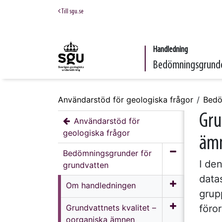
Till sgu.se
Handledning
Bedömningsgrunde
Användarstöd för geologiska frågor
Bedö
Gru
Användarstöd för
geologiska frågor
ämn
Bedömningsgrunder för
I de
grundvatten
data
Om handledningen
grup
Grundvattnets kvalitet –
föro
oorganiska ämnen