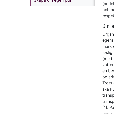
(ande
och p
respe
Om or
Organi
egensk
mark 
löslig
(med 
vatten
en be
polar
Trots 
ska k
trans
transp
[1]. P
hydro