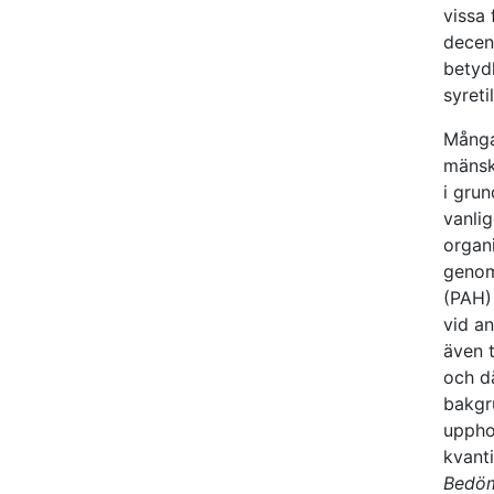
vissa 
decen
betyd
syreti
Många
mänskl
i grun
vanlig
organi
genom
(PAH) 
vid an
även 
och d
bakgr
upphov
kvanti
Bedöm