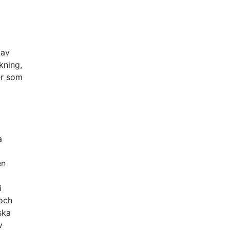
 av
kning,
er som
a
en
i
 och
ska
v