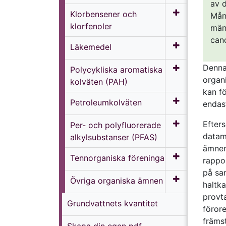
av 
Klorbensener och
Mån
klorfenoler
män
can
Läkemedel
Denna
Polycykliska aromatiska
organ
kolväten (PAH)
kan f
Petroleumkolväten
endas
Efter
Per- och polyfluorerade
datam
alkylsubstanser (PFAS)
ämnena
Tennorganiska föreningar
rappo
på sa
Övriga organiska ämnen
haltka
provta
Grundvattnets kvantitet
förore
främs
Skapa din egen pdf