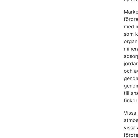
Marke
förore
med m
som k
organ
minera
adsor
jorda
och ä
genom
genom
till s
finkor
Vissa 
atmos
vissa
föror