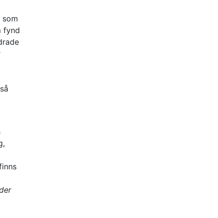
a som
m fynd
ldrade
r
tså
h
g,
finns
der