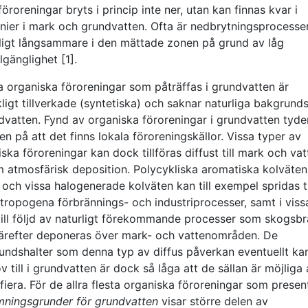
föroreningar bryts i princip inte ner, utan kan finnas kvar i
nier i mark och grundvatten. Ofta är nedbrytningsprocesse
ligt långsammare i den mättade zonen på grund av låg
llgänglighet [1].
 organiska föroreningar som påträffas i grundvatten är
igt tillverkade (syntetiska) och saknar naturliga bakgrunds
dvatten. Fynd av organiska föroreningar i grundvatten tyde
en på att det finns lokala föroreningskällor. Vissa typer av
ska föroreningar kan dock tillföras diffust till mark och vat
 atmosfärisk deposition. Polycykliska aromatiska kolväten
och vissa halogenerade kolväten kan till exempel spridas til
tropogena förbrännings- och industriprocesser, samt i vissa
till följd av naturligt förekommande processer som skogsbr
ärefter deponeras över mark- och vattenområden. De
undshalter som denna typ av diffus påverkan eventuellt ka
 till i grundvatten är dock så låga att de sällan är möjliga 
fiera. För de allra flesta organiska föroreningar som presen
ningsgrunder för grundvatten
visar större delen av