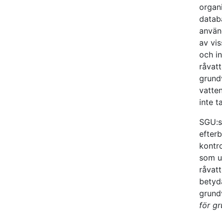
organ
datab
använ
av vi
och in
råvatt
grund
vatte
inte t
SGU:s
efter
kontr
som u
råvatt
betyd
grund
för g