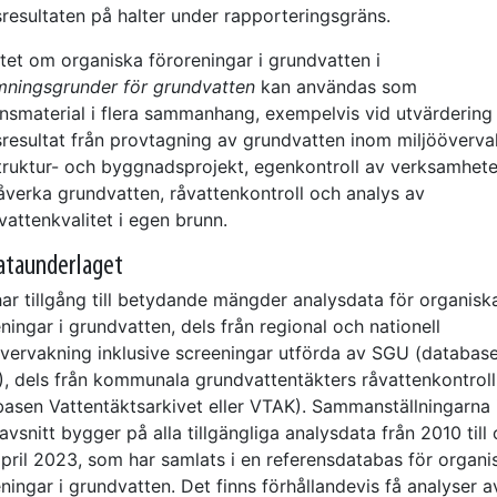
resultaten på halter under rapporteringsgräns.
tet om organiska föroreningar i grundvatten i
ningsgrunder för grundvatten
kan användas som
ensmaterial i flera sammanhang, exempelvis vid utvärdering
sresultat från provtagning av grundvatten inom miljööverva
struktur- och byggnadsprojekt, egenkontroll av verksamhet
åverka grundvatten, råvattenkontroll och analys av
attenkvalitet i egen brunn.
ataunderlaget
ar tillgång till betydande mängder analysdata för organisk
ningar i grundvatten, dels från regional och nationell
övervakning inklusive screeningar utförda av SGU (databas
, dels från kommunala grundvattentäkters råvattenkontroll
basen Vattentäktsarkivet eller VTAK). Sammanställningarna 
avsnitt bygger på alla tillgängliga analysdata från 2010 till
pril 2023, som har samlats i en referensdatabas för organi
ningar i grundvatten. Det finns förhållandevis få analyser a