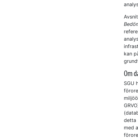
analys
Avsnit
Bedöm
refer
analy
infra
kan p
grundv
Om d
SGU h
förore
miljö
GRVO)
(data
detta 
med a
förore