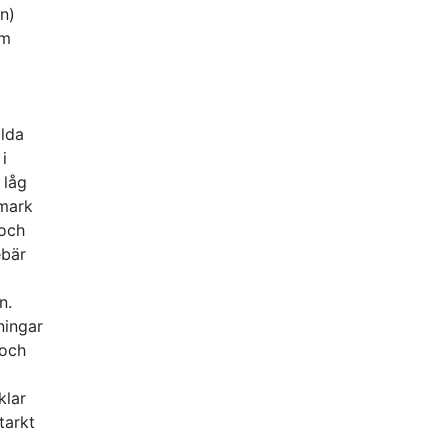
n)
om
ilda
i
 låg
 mark
 och
ebär
n.
eningar
 och
klar
tarkt