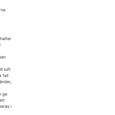
rna
halter
r
ten
l luft
 fall
änder,
n ge
att
teras i