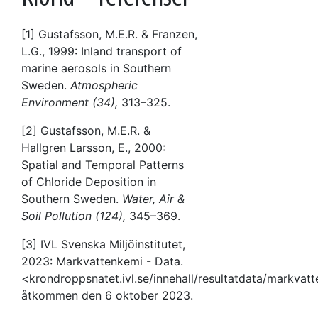
[1] Gustafsson, M.E.R. & Franzen,
L.G., 1999: Inland transport of
marine aerosols in Southern
Sweden.
Atmospheric
Environment (34),
313–325.
[2] Gustafsson, M.E.R. &
Hallgren Larsson, E., 2000:
Spatial and Temporal Patterns
of Chloride Deposition in
Southern Sweden.
Water, Air &
Soil Pollution (124),
345–369.
[3] IVL Svenska Miljöinstitutet,
2023: Markvattenkemi - Data.
<krondroppsnatet.ivl.se/innehall/resultatdata/markv
åtkommen den 6 oktober 2023.