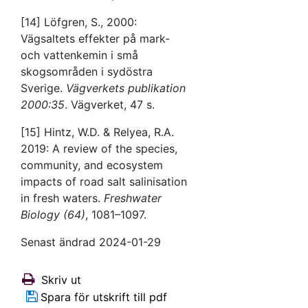
[14] Löfgren, S., 2000:
Vägsaltets effekter på mark-
och vattenkemin i små
skogsområden i sydöstra
Sverige.
Vägverkets publikation
2000:35
. Vägverket, 47 s.
[15] Hintz, W.D. & Relyea, R.A.
2019: A review of the species,
community, and ecosystem
impacts of road salt salinisation
in fresh waters.
Freshwater
Biology (64)
, 1081–1097.
Senast ändrad 2024-01-29
Skriv ut
Spara för utskrift till pdf