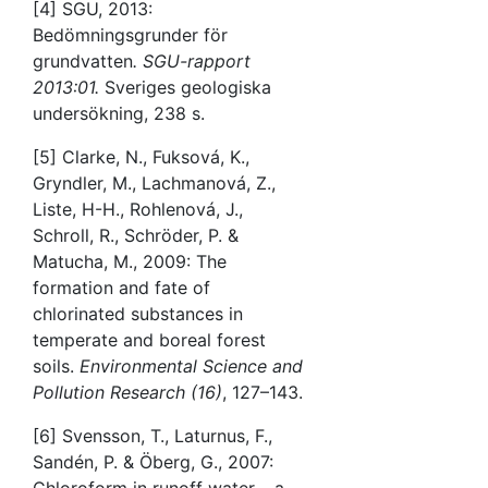
[4] SGU, 2013:
Bedömningsgrunder för
grundvatten
. SGU-rapport
2013:01.
Sveriges geologiska
undersökning, 238 s.
[5] Clarke, N., Fuksová, K.,
Gryndler, M., Lachmanová, Z.,
Liste, H-H., Rohlenová, J.,
Schroll, R., Schröder, P. &
Matucha, M., 2009: The
formation and fate of
chlorinated substances in
temperate and boreal forest
soils.
Environmental Science and
Pollution Research (16)
, 127–143.
[6] Svensson, T., Laturnus, F.,
Sandén, P. & Öberg, G., 2007:
Chloroform in runoff water – a