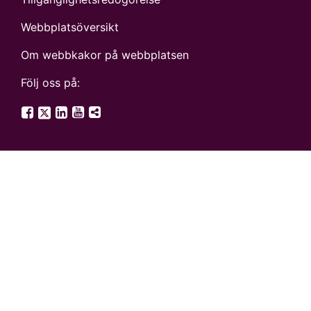
Webbplatsöversikt
Om webbkakor på webbplatsen
Följ oss på:
SGU på Twitter
SGU på Facebook
SGU på LinkedIn
SGU på YouTube
Fler digitala kanaler