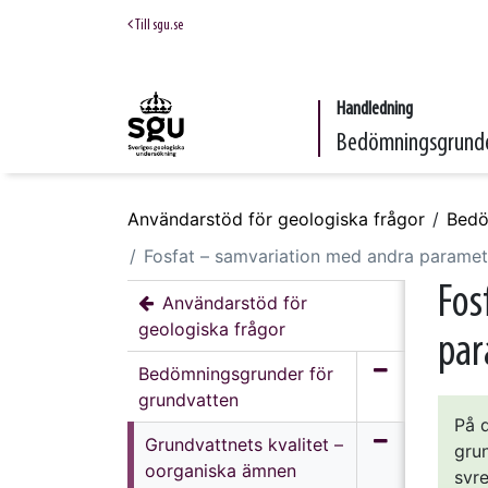
Till sgu.se
Handledning
Bedömningsgrunde
Användarstöd för geologiska frågor
Bedö
Fosfat – samvariation med andra paramet
Fos
Användarstöd för
geologiska frågor
par
Bedömningsgrunder för
grundvatten
På d
Grundvattnets kvalitet –
gru
oorganiska ämnen
syr