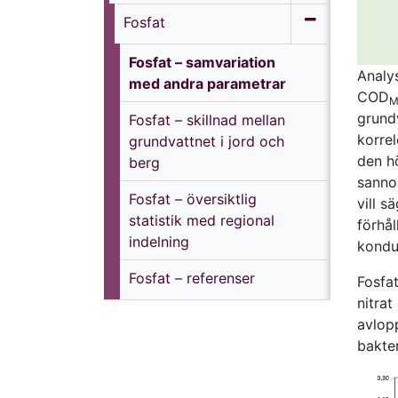
Efte
nitr
Fosfat
ensk
över
pro
av b
Fosfat – samvariation
Dia
Analys
och 
med andra parametrar
vara
COD
M
ana
grundv
Fosfat – skillnad mellan
från
korre
grundvattnet i jord och
vat
den h
berg
på f
sannol
den 
Fosfat – översiktlig
vill 
box
statistik med regional
förhål
indelning
konduk
Fosfat – referenser
Fosfa
nitrat
avlopp
bakter