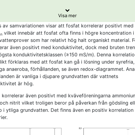
rsom syftet är att visa samvariation mellan parametrarna, 
at, nitrit och bakterier i boxplotdiagram. Boxens under- och
ilda analysresultat använts i stället för medelvärden för va
kant visar 25:e respektive 75:e percentilen, strecket i mitt
Visa mer
vtagningsplats.
oxen visar medianen (50:e percentilen), och staplarna und
grammen för fosfat grundas på cirka 90 000 fosfatanalyser
 av samvariationen visar att fosfat korrelerar positivt med
över boxen visar 5:e respektive 95:e percentilen.
v 86 procent är från 2000-talet och övriga är äldre. Av
vilket innebär att fosfat ofta finns i högre koncentration i
n
lyserna kommer 11 procent från Vattentäktsarkivet, 7 proce
attenprover som har relativt hög halt organiskt material. F
 nationell och regional miljöövervakning, och 82 procent är
lerar även positivt med konduktivitet, dock med bruten tren
tenprov från enskilda brunnar. De enskilda diagrammen byg
ögsta konduktivitetsklassen (≥150 mS/m). Denna korrelati
ärre analyser, eftersom endast de prover där både fosfat 
ikt förklaras med att fosfat kan gå i lösning under syrefria,
aktuella parametern analyserats finns med i
säga anaeroba, förhållanden, se även redox-diagrammet. An
plotdiagrammet.
landen är vanliga i djupare grundvatten där vattnets
tivitet är hög.
t korrelerar även positivt med kväveföreningarna ammoniu
 och nitrit vilket troligen beror på påverkan från gödsling el
 i ytliga grundvatten. Det finns även en positiv korrelatio
ier.