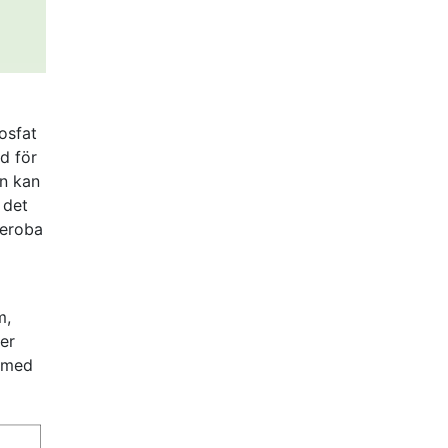
har
rje
en
er
,
nt
osfat
d för
ger
on kan
och
 det
aeroba
m,
ler
n med