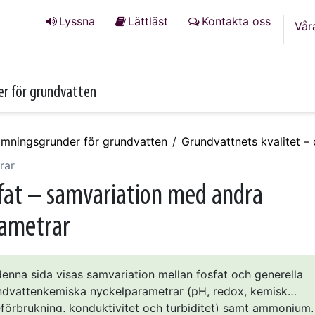
Lyssna
Lättläst
Kontakta oss
Vår
r för grundvatten
mningsgrunder för grundvatten
Grundvattnets kvalitet 
rar
fat – samvariation med andra
ametrar
enna sida visas samvariation mellan fosfat och generella
ndvattenkemiska nyckelparametrar (pH, redox, kemisk
eförbrukning, konduktivitet och turbiditet) samt ammonium,