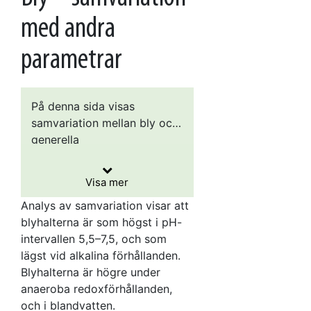
med andra
parametrar
På denna sida visas
samvariation mellan bly och
generella
Eftersom syftet är att visa
grundvattenkemiska
samvariation mellan
nyckelparametrar (pH,
Visa mer
parametrarna, har enskilda
redox, kemisk
Diagrammen för bly grundas
analysresultat använts i
Analys av samvariation visar att
syreförbrukning,
på cirka 45 000 blyanalyser,
stället för medelvärden för
blyhalterna är som högst i pH-
konduktivitet och turbiditet)
samtliga är från 2001 och
varje provtagningsplats.
intervallen 5,5–7,5, och som
samt koppar, krom, nickel
framåt. 9 procent av denna
lägst vid alkalina förhållanden.
och zink i boxplotdiagram.
data är från
Blyhalterna är högre under
Boxens under- och överkant
Vattentäktsarkivet, 10
anaeroba redoxförhållanden,
visar 25:e respektive 75:e
procent från nationell och
och i blandvatten.
percentilen, strecket i mitten