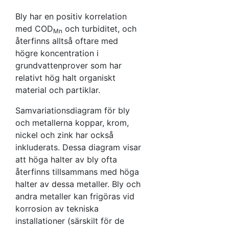
regional miljöövervakning,
av boxen visar medianen
och 81 procent är
Bly har en positiv korrelation
(50:e percentilen), och
vattenprov från enskilda
med COD
och turbiditet, och
Mn
staplarna under och över
brunnar. De enskilda
återfinns alltså oftare med
boxen visar 5:e respektive
diagrammen bygger på färre
högre koncentration i
95:e percentilen.
data, eftersom endast de
grundvattenprover som har
prover där både bly och den
relativt hög halt organiskt
aktuella
material och partiklar.
samvariationsparametern
Samvariationsdiagram för bly
analyserats finns med i
och metallerna koppar, krom,
boxplotdiagrammet.
nickel och zink har också
inkluderats. Dessa diagram visar
att höga halter av bly ofta
återfinns tillsammans med höga
halter av dessa metaller. Bly och
andra metaller kan frigöras vid
korrosion av tekniska
installationer (särskilt för de