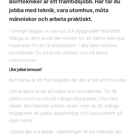
Borrtekniker är ett framtidsjobb. Här får du
jobba med teknik, vara utomhus, möta
människor och arbeta praktiskt.
I Sverige bygger vi nya hus och byggnader hela tiden.
Många av dem använder marken för att värma eller kyla
huset eller för att få dricksvatten. I alla fallen behövs
borrtekniker för att borra i marken och nå dessa
naturresurser.
Låter jobbet intressant?
Borrteknik är ett framtidsjobb där det är lätt att hitta jobb.
Det är spännande att jobba som borrtekniker. Du får
jobba utomhus och på många olika platser, ofta nära
städer. Borrtekniker jobbar i team, men du får många
möjligheter att jobba självständigt och lösa problem på
egen hand.
Jobbet ger bra betalt. Utbildningen till borrtekniker ger