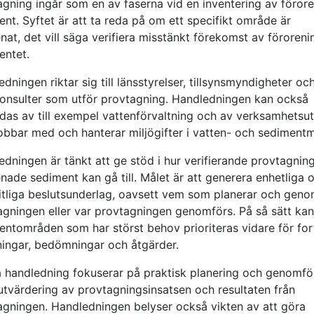
agning ingår som en av faserna vid en inventering av föror
nt. Syftet är att ta reda på om ett specifikt område är
nat, det vill säga verifiera misstänkt förekomst av förorenin
entet.
dningen riktar sig till länsstyrelser, tillsynsmyndigheter oc
konsulter som utför provtagning. Handledningen kan också
das av till exempel vattenförvaltning och av verksamhetsu
obbar med och hanterar miljögifter i vatten- och sedimentmi
dningen är tänkt att ge stöd i hur verifierande provtagnin
nade sediment kan gå till. Målet är att generera enhetliga 
rlitliga beslutsunderlag, oavsett vem som planerar och gen
agningen eller var provtagningen genomförs. På så sätt ka
entområden som har störst behov prioriteras vidare för for
ningar, bedömningar och åtgärder.
 handledning fokuserar på praktisk planering och genomfö
utvärdering av provtagningsinsatsen och resultaten från
agningen. Handledningen belyser också vikten av att göra