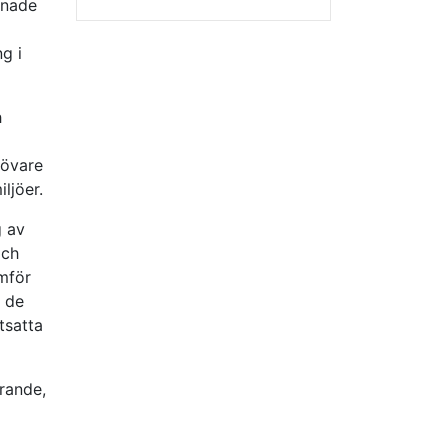
enade
g i
h
tövare
ljöer.
g av
och
omför
n de
tsatta
rande,