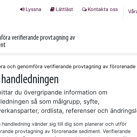
Lyssna
Lättläst
Kontakta oss
Vår
föra verifierande provtagning av
ent
era och genomföra verifierande provtagning av förorenade
handledningen
hittar du övergripande information om
ledningen så som målgrupp, syfte,
erkansparter, ordlista, referenser och ändrings
handledning vänder sig till dig som planerar och utför
ierande provtagning av förorenade sediment. Verifierande