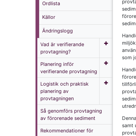
provt
Ordlista
sedime
förore
Källor
sedim
Ändringslogg
Handle
miljö
Vad är verifierande
använ
provtagning?
som j
Planering inför
Handle
verifierande provtagning
förore
Logistik och praktisk
tillfö
planering av
provt
provtagningen
sedim
utred
Så genomförs provtagning
av förorenade sediment
Denna
samt 
Rekommendationer för
provt