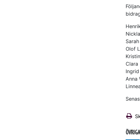
Följan
bidrag
Henrik
Nickl
Sarah
Olof 
Krist
Clara
Ingrid
Anna 
Linne
Senas
Sk
ÖVRIGA