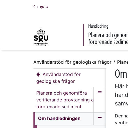
Till sgu.se
Handledning
Planera och genom
förorenade sedim
Användarstöd för geologiska frågor
Plan
Om 
Användarstöd för
geologiska frågor
Här 
Planera och genomföra
hand
verifierande provtagning av
samv
förorenade sediment
Denna 
Om handledningen
verif