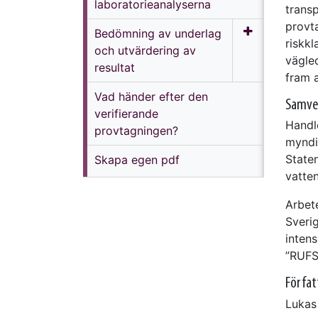
laboratorieanalyserna
trans
provt
Bedömning av underlag
riskkl
och utvärdering av
vägle
resultat
fram a
Vad händer efter den
Samve
verifierande
Handl
provtagningen?
myndi
Staten
Skapa egen pdf
vatte
Arbete
Sveri
inten
”RUFS
Förfat
Lukas