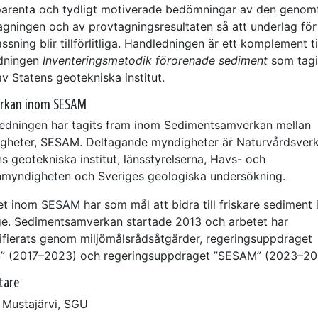
parenta och tydligt motiverade bedömningar av den genom
agningen och av provtagningsresultaten så att underlag för
assning blir tillförlitliga. Handledningen är ett komplement ti
dningen
Inventeringsmetodik förorenade sediment
som tagi
v Statens geotekniska institut.
rkan inom SESAM
edningen har tagits fram inom Sedimentsamverkan mellan
gheter, SESAM. Deltagande myndigheter är Naturvårdsverk
s geotekniska institut, länsstyrelserna, Havs- och
nmyndigheten och Sveriges geologiska undersökning.
t inom SESAM har som mål att bidra till friskare sediment 
ge. Sedimentsamverkan startade 2013 och arbetet har
sifierats genom miljömålsrådsåtgärder, regeringsuppdraget
” (2017–2023) och regeringsuppdraget ”SESAM” (2023–20
tare
 Mustajärvi, SGU