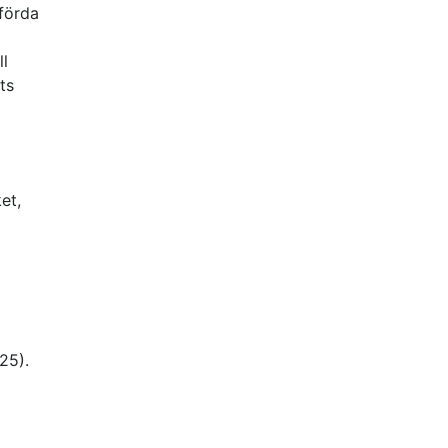
förda
ll
ts
et,
i
25).