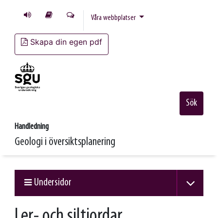
Våra webbplatser
Skapa din egen pdf
Sök
Handledning
Geologi i översikts­planering
Undersidor
Ler- och siltjordar