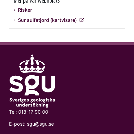
Mer på vår webbplats
Risker
Sur sulfatjord (kartvisare)
Tel:
018-17 90 00
E-post:
sgu@sgu.se