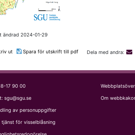
t ändrad 2024-01-29
riv ut
Spara för utskrift till pdf
Dela med andra:
18-17 90 00
Webbplatsöver
t:
sgu@sgu.se
Om webbkakor
dling av personuppgifter
tjänst för visselblåsning
änglighetsredogörelse