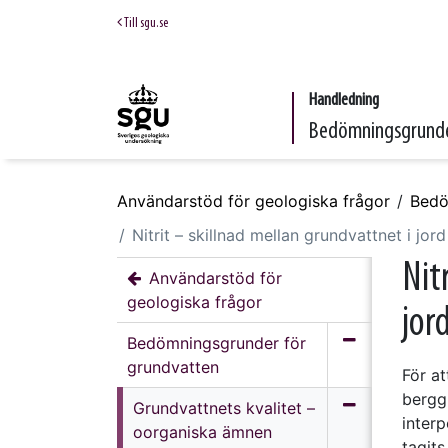
Till sgu.se
Handledning
Bedömningsgrunde
Användarstöd för geologiska frågor
Bedö
Nitrit – skillnad mellan grundvattnet i jor
Nit
Användarstöd för
geologiska frågor
jor
Bedömningsgrunder för
grundvatten
För at
bergg
Grundvattnets kvalitet –
inter
oorganiska ämnen
tagits