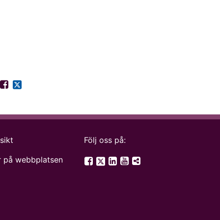
sikt
Följ oss på:
SGU på Twitter
 på webbplatsen
SGU på Facebook
SGU på LinkedIn
SGU på YouTube
Fler digitala kanale