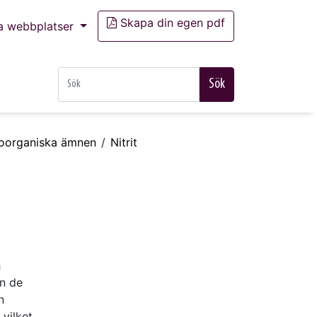
Skapa din egen pdf
a webbplatser
Sök
– oorganiska ämnen
Nitrit
h
an de
n
 vilket