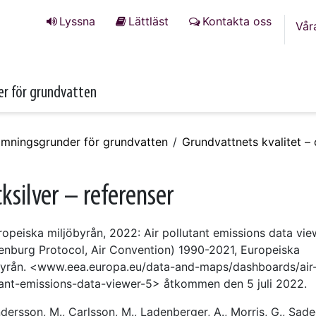
Lyssna
Lättläst
Kontakta oss
Vår
r för grundvatten
mningsgrunder för grundvatten
Grundvattnets kvalitet 
cksilver – referenser
ropeiska miljöbyrån, 2022: Air pollutant emissions data vie
enburg Protocol, Air Convention) 1990-2021, Europeiska
byrån. <www.eea.europa.eu/data-and-maps/dashboards/air
tant-emissions-data-viewer-5> åtkommen den 5 juli 2022.
dersson, M., Carlsson, M., Ladenberger, A., Morris, G., Sade