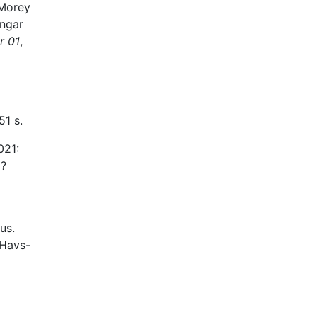
 Morey
ingar
r 01
,
51 s.
021:
g?
us.
 Havs-