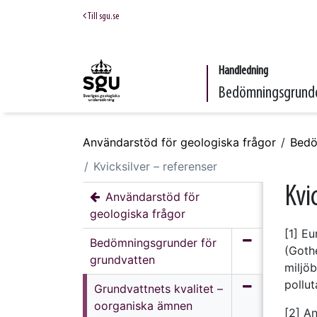
Till sgu.se
Handledning
Bedömningsgrunde
Användarstöd för geologiska frågor
Bedö
Kvicksilver – referenser
Kvi
Användarstöd för
geologiska frågor
[1] Eu
Bedömningsgrunder för
(Goth
grundvatten
miljö
pollu
Grundvattnets kvalitet –
oorganiska ämnen
[2] An