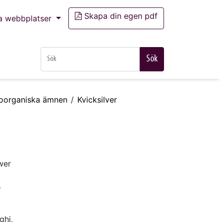
Skapa din egen pdf
a webbplatser
Sök
– oorganiska ämnen
Kvicksilver
wer
-
ghi,