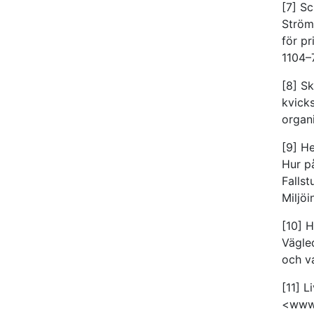
[7] Sc
Ström
för pr
1104–
[8] S
kvick
organ
[9] He
Hur p
Fallst
Miljöi
[10] H
Vägle
och v
[11] L
<www.