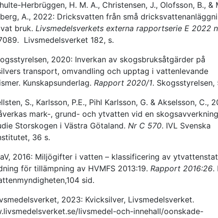
hulte-Herbrüggen, H. M. A., Christensen, J., Olofsson, B., &
berg, A., 2022: Dricksvatten från små dricksvattenanläggn
ivat bruk.
Livsmedelsverkets externa rapportserie E 2022 n
7089. Livsmedelsverket 182, s.
kogsstyrelsen, 2020: Inverkan av skogsbruksåtgärder på
silvers transport, omvandling och upptag i vattenlevande
ismer. Kunskapsunderlag.
Rapport 2020/1
. Skogsstyrelsen, 
llsten, S., Karlsson, P.E., Pihl Karlsson, G. & Akselsson, C., 2
åverkas mark-, grund- och ytvatten vid en skogsavverknin
udie Storskogen i Västra Götaland.
Nr C 570
. IVL Svenska
nstitutet, 36 s.
aV, 2016: Miljögifter i vatten – klassificering av ytvattenstat
dning för tillämpning av HVMFS 2013:19.
Rapport 2016:26
.
attenmyndigheten,104 sid.
ivsmedelsverket, 2023: Kvicksilver, Livsmedelsverket.
livsmedelsverket.se/livsmedel-och-innehall/oonskade-