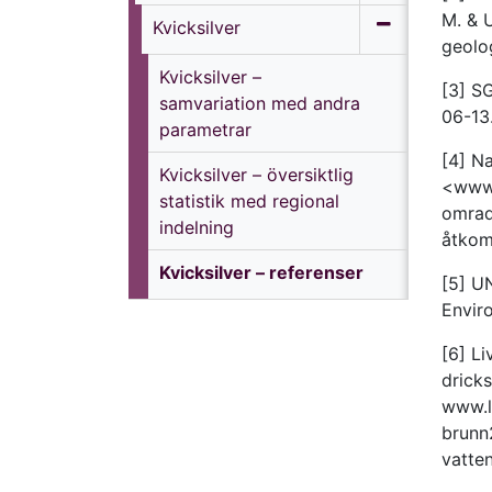
M. & U
Kvicksilver
geolo
Kvicksilver –
[3] S
samvariation med andra
06-13
parametrar
[4] N
Kvicksilver – översiktlig
<www.
statistik med regional
omrad
indelning
åtkom
Kvicksilver – referenser
[5] U
Envir
[6] Li
drick
www.l
brunn
vatte