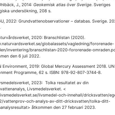
hlbäck, J., 2014:
Geokemisk atlas över Sverige
. Sveriges
giska undersökning, 208 s.
GU, 2022: Grundvattenobservationer – databas. Sverige. 2
.
aturvårdsverket, 2020: Branschlistan (2020).
naturvardsverket.se/globalassets/vagledning/fororenade-
en/inventering/branschlistan-2020-fororenade-omraden.p
men den 6 juli 2022.
N Environment, 2019: Global Mercury Assessment 2018. UN
onment Programme, 62 s. ISBN: 978-92-807-3744-8.
vsmedelsverket, 2023: Tolka resultatet av din
svattenanalys, Livsmedelsverket. <
ivsmedelsverket.se/livsmedel-och-innehall/dricksvatten/eg
2/vattenprov-och-analys-av-ditt-dricksvatten/tolka-ditt-
nanalysresultat> åtkommen den 27 februari 2023.