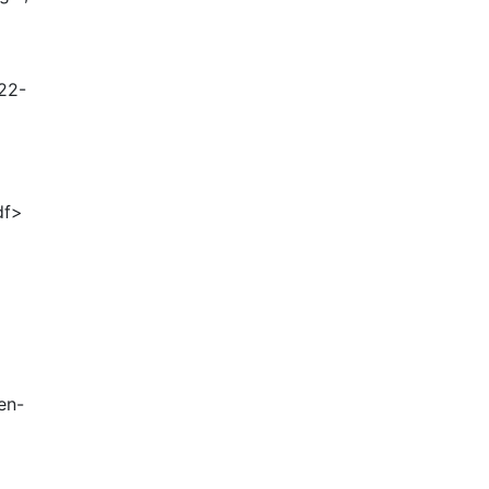
022-
df>
en-