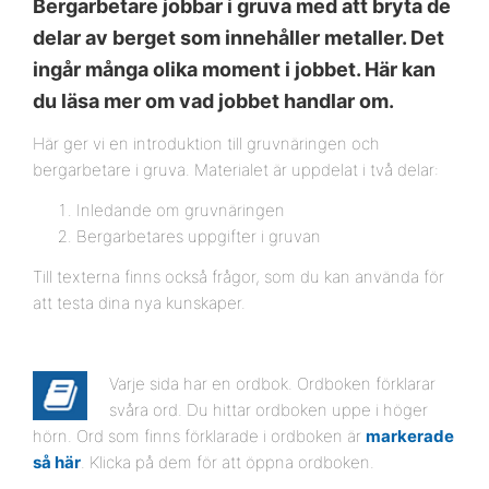
Bergarbetare jobbar i gruva med att bryta de
delar av berget som innehåller metaller. Det
ingår många olika moment i jobbet. Här kan
du läsa mer om vad jobbet handlar om.
Här ger vi en introduktion till gruvnäringen och
bergarbetare i gruva. Materialet är uppdelat i två delar:
Inledande om gruvnäringen
Bergarbetares uppgifter i gruvan
Till texterna finns också frågor, som du kan använda för
att testa dina nya kunskaper.
Varje sida har en ordbok. Ordboken förklarar
svåra ord. Du hittar ordboken uppe i höger
hörn. Ord som finns förklarade i ordboken är
markerade
så här
. Klicka på dem för att öppna ordboken.