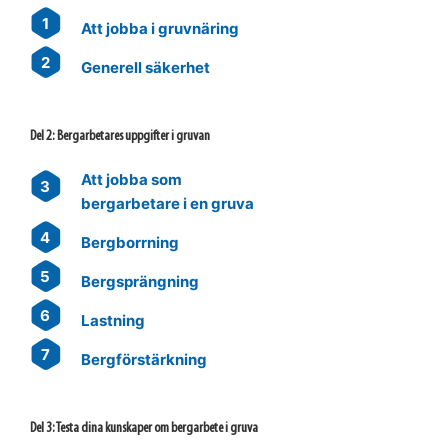
1
Att jobba i gruvnäring
2
Generell säkerhet
Del 2: Bergarbetares uppgifter i gruvan
Att jobba som
3
bergarbetare i en gruva
4
Bergborrning
5
Bergsprängning
6
Lastning
7
Bergförstärkning
Del 3: Testa dina kunskaper om bergarbete i gruva