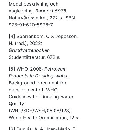
Modellbeskrivning och
vägledning.
Rapport 5976
.
Naturvårdsverket, 272 s. ISBN
978-91-620-5976-7.
[4] Sparrenbom, C & Jeppsson,
H. (red.), 2022:
Grundvattenboken
.
Studentlitteratur, 672 s.
[5] WHO, 2008:
Petroleum
Products in Drinking-water
.
Background document for
development of
.
WHO
Guidelines for Drinking-water
Quality
(WHO/SDE/WSH/05.08/123).
World Health Organization, 12 s.
[6] Dupuis, A. & Ucan-Marin, F.,