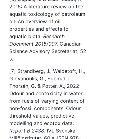
2015: A literature review on the
aquatic toxicology of petroleum
oil: An overview of oil
properties and effects to
aquatic biota
.
Research
Document 2015/007.
Canadian
Science Advisory Secretariat, 52
s.
[7] Strandberg, J., Waldetoft, H.,
Giovanoulis, G., Egelrud, L.,
Thorsén, G. & Potter, A., 2022:
Odour and ecotoxicity in water
from fuels of varying content of
non-fossil components: Odour
threshold values, predictive
modelling and ecotox data.
Report B 2438
. IVL Svenska
Miljöinstitutet, 60 s. ISBN 978-