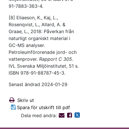
91-7883-363-4.
[8] Eliaeson, K., Kaj, L.,
Rosenqvist, L., Allard, A. &
Graae, L., 2018: Påverkan från
naturligt organiskt material i
GC-MS analyser.
Petroleumförorenade jord- och
vattenprover.
Rapport C 305
.
IVL Svenska Miljöinstitutet, 51 s.
ISBN 978-91-88787-45-3.
Senast ändrad 2024-01-29
Skriv ut
Spara för utskrift till pdf
Dela med andra: