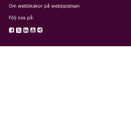
Om webbkakor på webbplatsen
Följ oss på:
SGU på Twitter
SGU på Facebook
SGU på LinkedIn
SGU på YouTube
Fler digitala kanaler