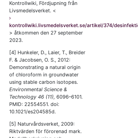
Kontrollwiki, Fördjupning från
Livsmedelsverket. <
kontrollwiki.livsmedelsverket.se/artikel/374/desinfek
> åtkommen den 27 september
2023.
[4] Hunkeler, D., Laier, T., Breider
F. & Jacobsen, O. S., 2012:
Demonstrating a natural origin
of chloroform in groundwater
using stable carbon isotopes.
Environmental Science &
Technology 46 (11),
6096–6101.
PMID: 22554551. doi:
10.1021/es204585d.
[5] Naturvårdsverket, 2009:
Riktvärden för förorenad mark.