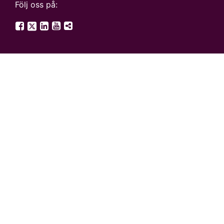
Följ oss på:
SGU på Twitter
SGU på Facebook
SGU på LinkedIn
SGU på YouTube
Fler digitala kanaler